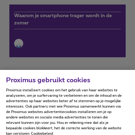
Waarom je smartphone trager wordt in de
zomer
Proximus gebruikt cookies
Proximus installeert cookies om het gebruik van haar websites te
Forumvoorwaarden
Accessibility statement
analyseren, om je surfervaring te verbeteren en om de inhoud en de
advertenties op haar websites beter af te stemmen op je mogelijke
interesses. Ook partners met wie Proximus samenwerkt kunnen via
de Proximus websites advertentiecookies installeren om je op
andere websites en sociale media advertenties te tonen die
relevant kunnen zijn voor jou. Hou er rekening mee dat als je
Alle rechten voorbehouden. ©
2026
Proximus
bepaalde cookies blokkeert, het de correcte werking van de website
kan verstoren
Cookiebeleid
Algemene voorwaarden, consumenteninfo