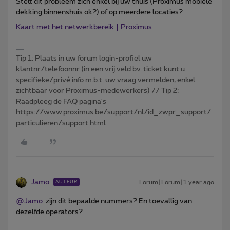
Stelt dit probleem zich enkel bij uw thuis (Proximus mobiele
dekking binnenshuis ok?) of op meerdere locaties?
Kaart met het netwerkbereik | Proximus
Tip 1: Plaats in uw forum login-profiel uw
klantnr/telefoonnr (in een vrij veld bv. ticket kunt u
specifieke/privé info m.b.t. uw vraag vermelden, enkel
zichtbaar voor Proximus-medewerkers) // Tip 2:
Raadpleeg de FAQ pagina's
https://www.proximus.be/support/nl/id_zwpr_support/
particulieren/support.html
Jamo
Forum|Forum|1 year ago
AUTEUR
@Jamo
zijn dit bepaalde nummers? En toevallig van
dezelfde operators?