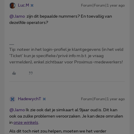
Luc.M
Forum|Forum|1 year ago
@Jamo
zijn dit bepaalde nummers? En toevallig van
dezelfde operators?
Tip: noteer in het login-profiel je klantgegevens (in het veld
'Ticket' kun je specifieke/privé info m.b.t. je vraag
vermelden), enkel zichtbaar voor Proximus-medewerkers!
HadewychT
Forum|Forum|1 year ago
@Jamo
Ik zie ook dat je simkaart al 9jaar oud is. Dit kan
ook oa zulke problemen veroorzaken. Je kan deze omruilen
in
onze winkels
.
Als dit toch niet zou helpen, moeten we het verder