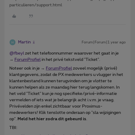
particulieren/support.html
Martin
Forum|Forum|1 year ago
@fbeyl
zet het telefoonnummer waarover het gaat in je
→
ForumProfiel
in het privé tekstveld "Ticket".
Noteer ook in je →
ForumProfiel
zoveel mogelijk (privé)
klantgegevens, zodat de PX medewerkers u vlugger in het
klantenbestand kunnen terugvinden om je vlotter te
kunnen helpen als ze maandag hier terug langskomen. In
het veld "Ticket" kun je nog specifieke/privé-informatie
vermelden of iets wat je belangrijk acht i.v.m. je vraag.
Privévelden zijn enkel zichtbaar voor Proximus-
medewerkers! Klik tenslotte onderaan op "sla wijzigingen
op".
Meld het hier zodra dit gebeurd is
.
TBI: