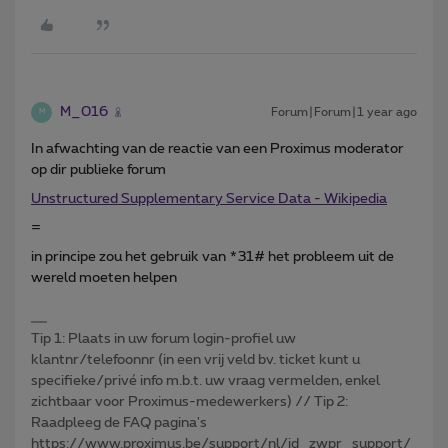
M_016
Forum|Forum|1 year ago
M
In afwachting van de reactie van een Proximus moderator
op dir publieke forum
Unstructured Supplementary Service Data - Wikipedia
=
in principe zou het gebruik van *31# het probleem uit de
wereld moeten helpen
Tip 1: Plaats in uw forum login-profiel uw
klantnr/telefoonnr (in een vrij veld bv. ticket kunt u
specifieke/privé info m.b.t. uw vraag vermelden, enkel
zichtbaar voor Proximus-medewerkers) // Tip 2:
Raadpleeg de FAQ pagina's
https://www.proximus.be/support/nl/id_zwpr_support/