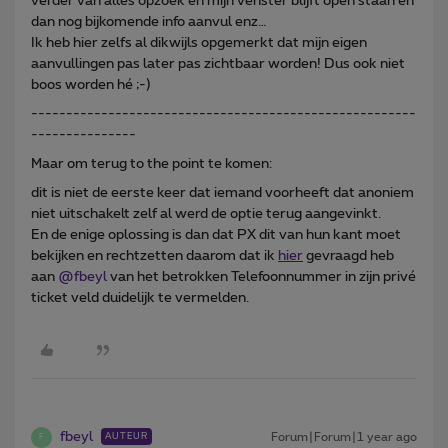
verder van alles opzoek en mijn venster blijft open staan en
dan nog bijkomende info aanvul enz…
Ik heb hier zelfs al dikwijls opgemerkt dat mijn eigen
aanvullingen pas later pas zichtbaar worden! Dus ook niet
boos worden hé ;-)
-------------------------------------------------------
---------------
Maar om terug to the point te komen:
dit is niet de eerste keer dat iemand voorheeft dat anoniem
niet uitschakelt zelf al werd de optie terug aangevinkt.
En de enige oplossing is dan dat PX dit van hun kant moet
bekijken en rechtzetten daarom dat ik
hier
gevraagd heb
aan ​
@fbeyl
van het betrokken Telefoonnummer in zijn privé
ticket veld duidelijk te vermelden.
fbeyl
Forum|Forum|1 year ago
AUTEUR
F