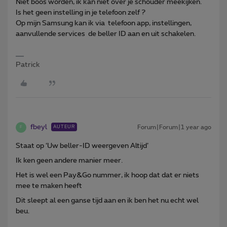
Niet boos worden, ik kan niet over je schouder meekijken.
Is het geen instelling in je telefoon zelf ?
Op mijn Samsung kan ik via telefoon app, instellingen,
aanvullende services de beller ID aan en uit schakelen.
Patrick
fbeyl
Forum|Forum|1 year ago
AUTEUR
F
Staat op ‘Uw beller-ID weergeven Altijd’
Ik ken geen andere manier meer.
Het is wel een Pay&Go nummer, ik hoop dat dat er niets
mee te maken heeft
Dit sleept al een ganse tijd aan en ik ben het nu echt wel
beu.