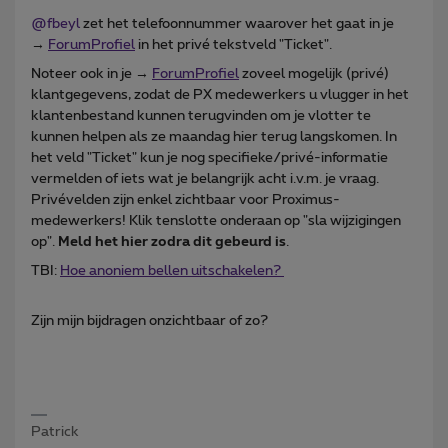
@fbeyl
zet het telefoonnummer waarover het gaat in je
→
ForumProfiel
in het privé tekstveld "Ticket".
Noteer ook in je →
ForumProfiel
zoveel mogelijk (privé)
klantgegevens, zodat de PX medewerkers u vlugger in het
klantenbestand kunnen terugvinden om je vlotter te
kunnen helpen als ze maandag hier terug langskomen. In
het veld "Ticket" kun je nog specifieke/privé-informatie
vermelden of iets wat je belangrijk acht i.v.m. je vraag.
Privévelden zijn enkel zichtbaar voor Proximus-
medewerkers! Klik tenslotte onderaan op "sla wijzigingen
op".
Meld het hier zodra dit gebeurd is
.
TBI:
Hoe anoniem bellen uitschakelen?
Zijn mijn bijdragen onzichtbaar of zo?
Patrick