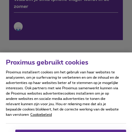
zomer
Proximus gebruikt cookies
Proximus installeert cookies om het gebruik van haar websites te
Forumvoorwaarden
Accessibility statement
analyseren, om je surfervaring te verbeteren en om de inhoud en de
advertenties op haar websites beter af te stemmen op je mogelijke
interesses. Ook partners met wie Proximus samenwerkt kunnen via
de Proximus websites advertentiecookies installeren om je op
andere websites en sociale media advertenties te tonen die
relevant kunnen zijn voor jou. Hou er rekening mee dat als je
Alle rechten voorbehouden. ©
2026
Proximus
bepaalde cookies blokkeert, het de correcte werking van de website
kan verstoren
Cookiebeleid
Algemene voorwaarden, consumenteninfo
Prijslijst en tarieven
Toegankelijkheid
Privacy
Cookiebeleid
Cookie manager
Bedrijfsgegevens