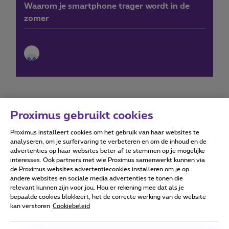
Waarom je smartphone trager wordt in de
zomer
Proximus gebruikt cookies
Proximus installeert cookies om het gebruik van haar websites te
Forumvoorwaarden
Accessibility statement
analyseren, om je surfervaring te verbeteren en om de inhoud en de
advertenties op haar websites beter af te stemmen op je mogelijke
interesses. Ook partners met wie Proximus samenwerkt kunnen via
de Proximus websites advertentiecookies installeren om je op
andere websites en sociale media advertenties te tonen die
relevant kunnen zijn voor jou. Hou er rekening mee dat als je
Alle rechten voorbehouden. ©
2026
Proximus
bepaalde cookies blokkeert, het de correcte werking van de website
kan verstoren
Cookiebeleid
Algemene voorwaarden, consumenteninfo
Prijslijst en tarieven
Toegankelijkheid
Privacy
Cookiebeleid
Cookie manager
Bedrijfsgegevens