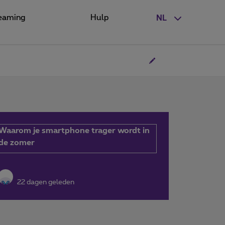
eaming
Hulp
NL
Waarom je smartphone trager wordt in
de zomer
22 dagen geleden