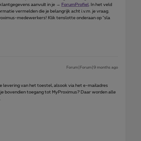
 klantgegevens aanvult in je →
ForumProfiel
. In het veld
rmatie vermelden die je belangrijk acht i.v.m. je vraag.
Proximus-medewerkers! Klik tenslotte onderaan op "sla
Forum|Forum|9 months ago
e levering van het toestel, alsook via het e-mailadres
b je bovendien toegang tot MyProximus? Daar worden alle
.