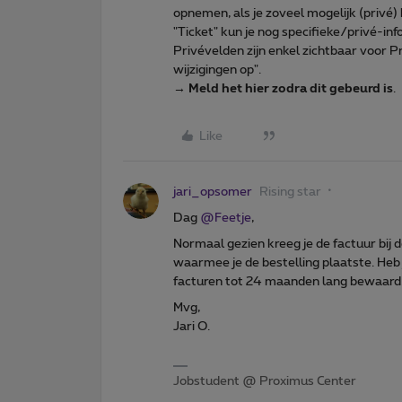
opnemen, als je zoveel mogelijk (privé)
"Ticket" kun je nog specifieke/privé-info
Privévelden zijn enkel zichtbaar voor 
wijzigingen op".
→
Meld het hier zodra dit gebeurd is
.
Like
jari_opsomer
Rising star
Dag ​
@Feetje
,
Normaal gezien kreeg je de factuur bij d
waarmee je de bestelling plaatste. He
facturen tot 24 maanden lang bewaard
Mvg,
Jari O.
Jobstudent @ Proximus Center