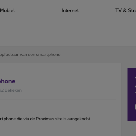
Mobiel
Internet
TV & Str
opfactuur van een smartphone
phone
52 Bekeken
tphone die via de Proximus site is aangekocht.