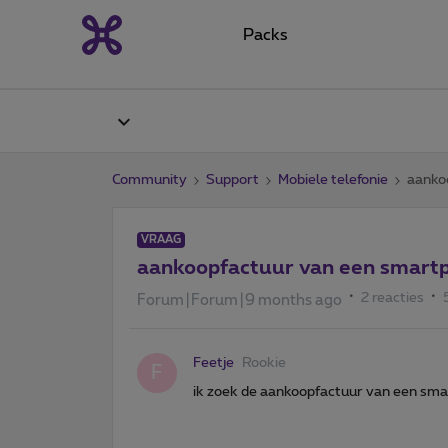
Packs
Community
Support
Mobiele telefonie
aanko
VRAAG
aankoopfactuur van een smart
2 reacties
Forum|Forum|9 months ago
Feetje
Rookie
F
ik zoek de aankoopfactuur van een smar