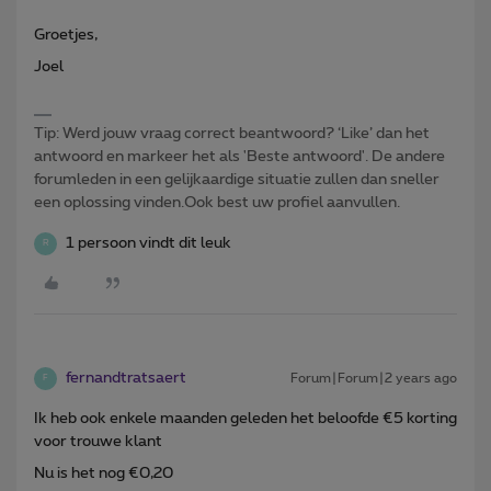
Groetjes,
Joel
Tip: Werd jouw vraag correct beantwoord? ‘Like’ dan het
antwoord en markeer het als 'Beste antwoord'. De andere
forumleden in een gelijkaardige situatie zullen dan sneller
een oplossing vinden.Ook best uw profiel aanvullen.
1 persoon vindt dit leuk
R
fernandtratsaert
Forum|Forum|2 years ago
F
Ik heb ook enkele maanden geleden het beloofde €5 korting
voor trouwe klant
Nu is het nog €0,20