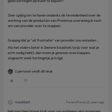
geen kortingen op klant te blijven?
Zeer spijtig om te horen ondanks de tevredenheid over de
werking van de producten van Proximus overweeg ik toch
om van provider over te stappen.
Grappig dat je "uit frustratie" van provider zou wisselen …
Als het elders beter is (betere kwaliteit/prijs voor wat je
echt nodig hebt), dan moet je gewoon overstappen,
ongeacht welk kortingetje je krijgt.
1 persoon vindt dit leuk
maxblast
Forum|Forum|2 years ago
M
heb mischien bizare truk voor uw probleem abo opzeggen