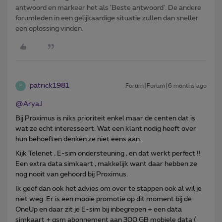
antwoord en markeer het als 'Beste antwoord'. De andere
forumleden in een gelijkaardige situatie zullen dan sneller
een oplossing vinden.
patrick1981
Forum|Forum|6 months ago
P
@AryaJ
Bij Proximus is niks prioriteit enkel maar de centen dat is
wat ze echt interesseert. Wat een klant nodig heeft over
hun behoeften denken ze niet eens aan.
Kijk Telenet , E-sim ondersteuning , en dat werkt perfect !!
Een extra data simkaart , makkelijk want daar hebben ze
nog nooit van gehoord bij Proximus.
Ik geef dan ook het advies om over te stappen ook al wil je
niet weg. Er is een mooie promotie op dit moment bij de
OneUp en daar zit je E-sim bij inbegrepen + een data
simkaart + gsm abonnement aan 300 GB mobiele data (