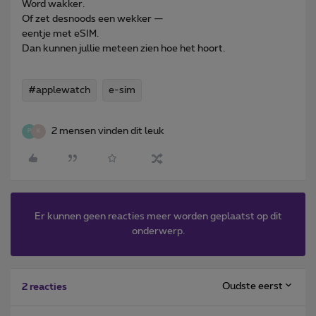
Word wakker.
Of zet desnoods een wekker —
eentje met eSIM.
Dan kunnen jullie meteen zien hoe het hoort.
#applewatch
e-sim
2 mensen vinden dit leuk
P
K
Er kunnen geen reacties meer worden geplaatst op dit
onderwerp.
Oudste eerst
2 reacties