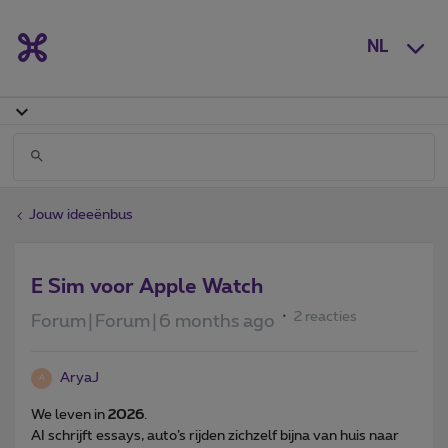
NL
Jouw ideeënbus
E Sim voor Apple Watch
2 reacties
Forum|Forum|6 months ago
AryaJ
A
We leven in
2026
.
AI schrijft essays, auto’s rijden zichzelf bijna van huis naar