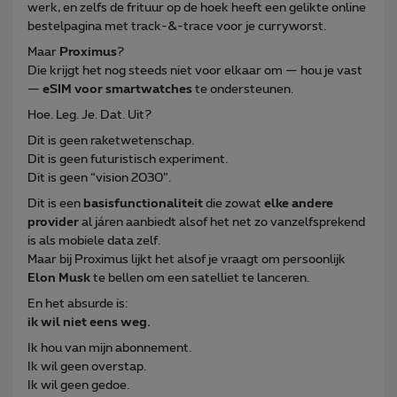
werk, en zelfs de frituur op de hoek heeft een gelikte online
bestelpagina met track-&-trace voor je curryworst.
Maar
Proximus
?
Die krijgt het nog steeds niet voor elkaar om — hou je vast
—
eSIM voor smartwatches
te ondersteunen.
Hoe. Leg. Je. Dat. Uit?
Dit is geen raketwetenschap.
Dit is geen futuristisch experiment.
Dit is geen “vision 2030”.
Dit is een
basisfunctionaliteit
die zowat
elke andere
provider
al járen aanbiedt alsof het net zo vanzelfsprekend
is als mobiele data zelf.
Maar bij Proximus lijkt het alsof je vraagt om persoonlijk
Elon Musk
te bellen om een satelliet te lanceren.
En het absurde is:
ik wil niet eens weg.
Ik hou van mijn abonnement.
Ik wil geen overstap.
Ik wil geen gedoe.