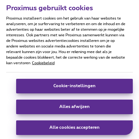
Proximus gebruikt cookies
Proximus installeert cookies om het gebruik van haar websites te
Forumvoorwaarden
Accessibility statement
analyseren, om je surfervaring te verbeteren en om de inhoud en de
advertenties op haar websites beter af te stemmen op je mogelijke
interesses. Ook partners met wie Proximus samenwerkt kunnen via
de Proximus websites advertentiecookies installeren om je op
andere websites en sociale media advertenties te tonen die
relevant kunnen zijn voor jou. Hou er rekening mee dat als je
Alle rechten voorbehouden. ©
2026
Proximus
bepaalde cookies blokkeert, het de correcte werking van de website
kan verstoren
Cookiebeleid
Algemene voorwaarden, consumenteninfo
Prijslijst en tarieven
Toegankelijkheid
Privacy
Cookiebeleid
Cookie manager
Bedrijfsgegevens
Deze website is gecreëerd en wordt beheerd conform het
Cookie-instellingen
Belgisch recht.
Koning Albert II-laan 27 - B-1030 Brussel.
Alles afwijzen
Carrier & Wholesale Solutions
Alle cookies accepteren
Proximus Group
|
Telindus
Jobs
|
Sitemap