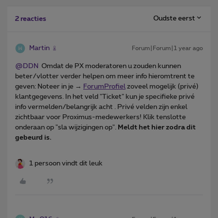
Oudste eerst
2 reacties
Martin
Forum|Forum|1 year ago
@DDN
Omdat de PX moderatoren u zouden kunnen
beter/vlotter verder helpen om meer info hieromtrent te
geven: Noteer in je →
ForumProfiel
zoveel mogelijk (privé)
klantgegevens. In het veld "Ticket" kun je specifieke privé
info vermelden/belangrijk acht . Privé velden zijn enkel
zichtbaar voor Proximus-medewerkers! Klik tenslotte
onderaan op "sla wijzigingen op".
Meldt het hier zodra dit
gebeurd is.
1 persoon vindt dit leuk