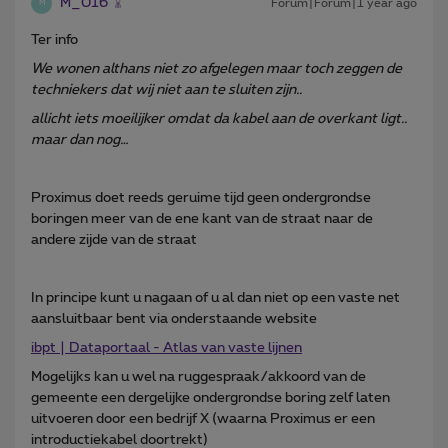
M_016
Forum|Forum|1 year ago
M
Ter info
We wonen althans niet zo afgelegen maar toch zeggen de
techniekers dat wij niet aan te sluiten zijn..
allicht iets moeilijker omdat da kabel aan de overkant ligt..
maar dan nog…
Proximus doet reeds geruime tijd geen ondergrondse
boringen meer van de ene kant van de straat naar de
andere zijde van de straat
In principe kunt u nagaan of u al dan niet op een vaste net
aansluitbaar bent via onderstaande website
ibpt | Dataportaal - Atlas van vaste lijnen
Mogelijks kan u wel na ruggespraak/akkoord van de
gemeente een dergelijke ondergrondse boring zelf laten
uitvoeren door een bedrijf X (waarna Proximus er een
introductiekabel doortrekt)