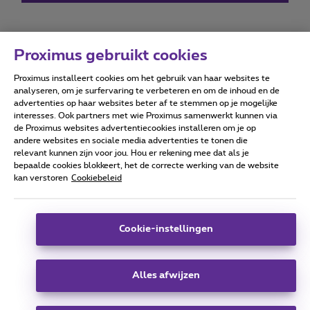
Proximus gebruikt cookies
Proximus installeert cookies om het gebruik van haar websites te
Forumvoorwaarden
Accessibility statement
analyseren, om je surfervaring te verbeteren en om de inhoud en de
advertenties op haar websites beter af te stemmen op je mogelijke
interesses. Ook partners met wie Proximus samenwerkt kunnen via
de Proximus websites advertentiecookies installeren om je op
andere websites en sociale media advertenties te tonen die
relevant kunnen zijn voor jou. Hou er rekening mee dat als je
Alle rechten voorbehouden. ©
2026
Proximus
bepaalde cookies blokkeert, het de correcte werking van de website
kan verstoren
Cookiebeleid
Algemene voorwaarden, consumenteninfo
Prijslijst en tarieven
Toegankelijkheid
Privacy
Cookiebeleid
Cookie manager
Bedrijfsgegevens
Deze website is gecreëerd en wordt beheerd conform het
Cookie-instellingen
Belgisch recht.
Koning Albert II-laan 27 - B-1030 Brussel.
Alles afwijzen
Carrier & Wholesale Solutions