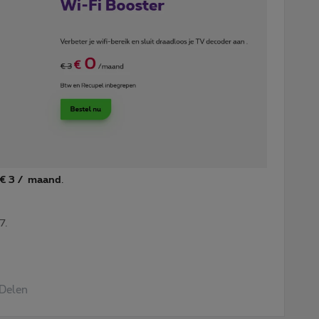
€ 3 / maand
.
7.
Delen