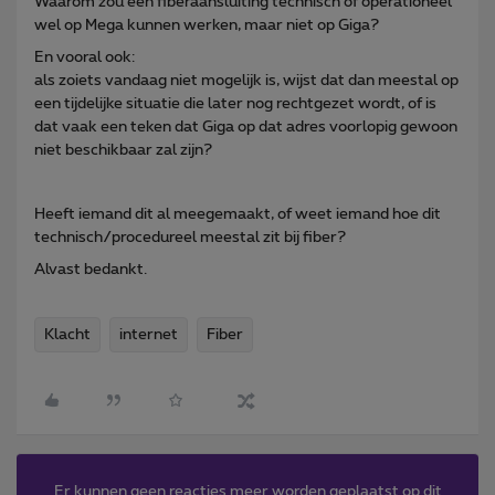
Waarom zou een fiberaansluiting technisch of operationeel
wel op Mega kunnen werken, maar niet op Giga?
En vooral ook:
als zoiets vandaag niet mogelijk is, wijst dat dan meestal op
een tijdelijke situatie die later nog rechtgezet wordt, of is
dat vaak een teken dat Giga op dat adres voorlopig gewoon
niet beschikbaar zal zijn?
Heeft iemand dit al meegemaakt, of weet iemand hoe dit
technisch/procedureel meestal zit bij fiber?
Alvast bedankt.
Klacht
internet
Fiber
Er kunnen geen reacties meer worden geplaatst op dit