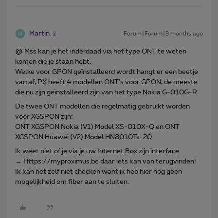
Martin
Forum|Forum|3 months ago
@ Mss kan je het inderdaad via het type ONT te weten
komen die je staan hebt.
Welke voor GPON geïnstalleerd wordt hangt er een beetje
van af, PX heeft 4 modellen ONT's voor GPON, de meeste
die nu zijn geïnstalleerd zijn van het type Nokia G-010G-R
De twee ONT modellen die regelmatig gebruikt worden
voor XGSPON zijn:
ONT XGSPON Nokia (V1) Model XS-010X-Q en ONT
XGSPON Huawei (V2) Model HN8010Ts-20
Ik weet niet of je via je uw Internet Box zijn interface
→ Https://myproximus.be daar iets kan van terugvinden!
Ik kan het zelf niet checken want ik heb hier nog geen
mogelijkheid om fiber aan te sluiten.