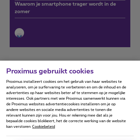
Waarom je smartphone trager wordt in de
zomer
Proximus gebruikt cookies
Proximus installeert cookies om het gebruik van haar websites te
Forumvoorwaarden
Accessibility statement
analyseren, om je surfervaring te verbeteren en om de inhoud en de
advertenties op haar websites beter af te stemmen op je mogelijke
interesses. Ook partners met wie Proximus samenwerkt kunnen via
de Proximus websites advertentiecookies installeren om je op
andere websites en sociale media advertenties te tonen die
relevant kunnen zijn voor jou. Hou er rekening mee dat als je
Alle rechten voorbehouden. ©
2026
Proximus
bepaalde cookies blokkeert, het de correcte werking van de website
kan verstoren
Cookiebeleid
Algemene voorwaarden, consumenteninfo
Prijslijst en tarieven
Toegankelijkheid
Privacy