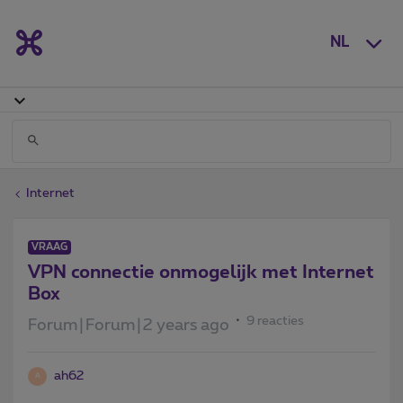
NL
Internet
VRAAG
VPN connectie onmogelijk met Internet
Box
9 reacties
Forum|Forum|2 years ago
ah62
A