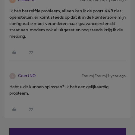
Lisakeuh
Forum|Forum|2 years ago
L
Ik heb hetzelfde probleem, alleen kan ik de poort 443 niet
openstellen. er komt steeds op dat ik in de klantenzone mijn
configuratie moet veranderen naar geavanceerd en dit
staat aan. modem ook al uitgezet en nog steeds krijg ik die
melding.
GeertN0
Forum|Forum|1 year ago
G
Hebt u dit kunnen oplossen? Ik heb een gelijkaardig
probleem.