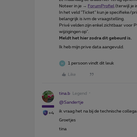
Noteer in je →
ForumProfiel
(terwijl je
In het veld "Ticket" kun je specifieke/pr
belangrijk is ivm de vraagstelling.
Privé velden zijn enkel zichtbaar voor
wijzigingen op".
Meldt het hier zodra dit gebeurd is.
Ik heb mijn prive data aangevuld.
1 persoon vindt dit leuk
Like
tina.b
Legend
@Sandertje
ik vraag het na bij de technische collega
+4
Groetjes
tina