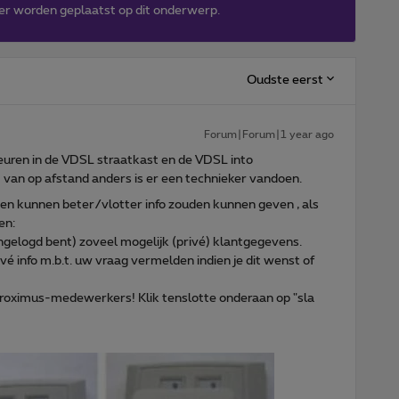
er worden geplaatst op dit onderwerp.
Oudste eerst
Forum|Forum|1 year ago
euren in de VDSL straatkast en de VDSL into
van op afstand anders is er een technieker vandoen.
 kunnen beter/vlotter info zouden kunnen geven , als
en:
 ingelogd bent) zoveel mogelijk (privé) klantgegevens.
ivé info m.b.t. uw vraag vermelden indien je dit wenst of
 Proximus-medewerkers! Klik tenslotte onderaan op "sla