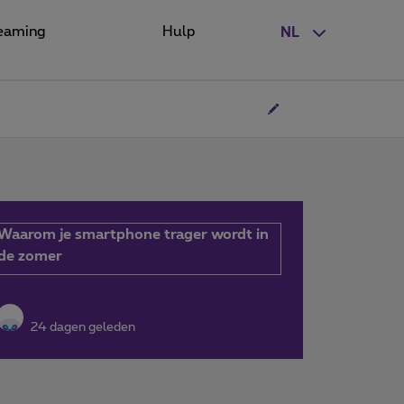
eaming
Hulp
NL
Waarom je smartphone trager wordt in
de zomer
24 dagen geleden