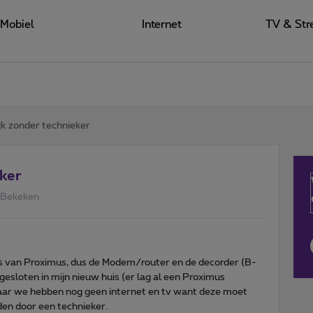
Mobiel
Internet
TV & Str
jk zonder technieker
eker
 Bekeken
es van Proximus, dus de Modem/router en de decorder (B-
sloten in mijn nieuw huis (er lag al een Proximus
Maar we hebben nog geen internet en tv want deze moet
en door een technieker.