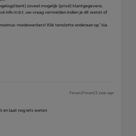
 ingelogd bent) zoveel mogelijk (privé) klantgegevens.
ivé info m.b.t. uw vraag vermelden indien je dit wenst of
 Proximus-medewerkers! Klik tenslotte onderaan op "sla
Forum|Forum|1 year ago
’s en laat nog iets weten