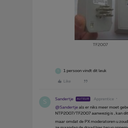
TF200
1 persoon vindt dit leuk
S
Like
Sandertje
Apprentice
AUTEUR
S
@Sandertje
als er niks meer moet geb
NTP2007/TF2007 aanwezig is , kan dit 
maar omdat de PX moderatoren u zouden
ze maandag de draad hier terug opnem