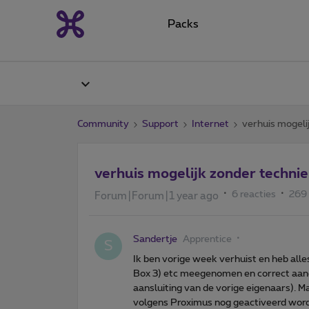
Packs
Community
Support
Internet
verhuis mogeli
verhuis mogelijk zonder techni
6 reacties
269
Forum|Forum|1 year ago
Sandertje
Apprentice
S
Ik ben vorige week verhuist en heb all
Box 3) etc meegenomen en correct aange
aansluiting van de vorige eigenaars). 
volgens Proximus nog geactiveerd word