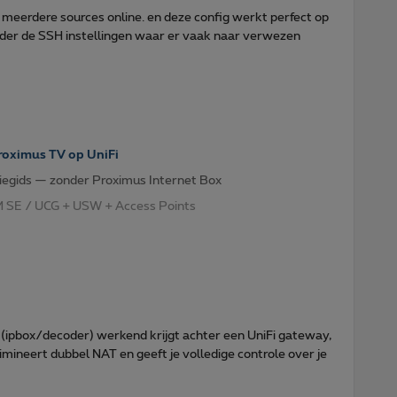
n meerdere sources online. en deze config werkt perfect op
nder de SSH instellingen waar er vaak naar verwezen
roximus TV op UniFi
tiegids — zonder Proximus Internet Box
 SE / UCG + USW + Access Points
V (ipbox/decoder) werkend krijgt achter een UniFi gateway,
imineert dubbel NAT en geeft je volledige controle over je