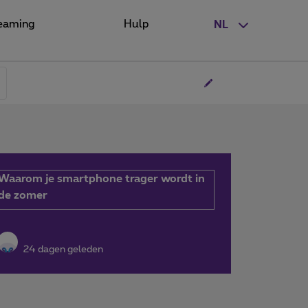
eaming
Hulp
NL
Waarom je smartphone trager wordt in
de zomer
24 dagen geleden