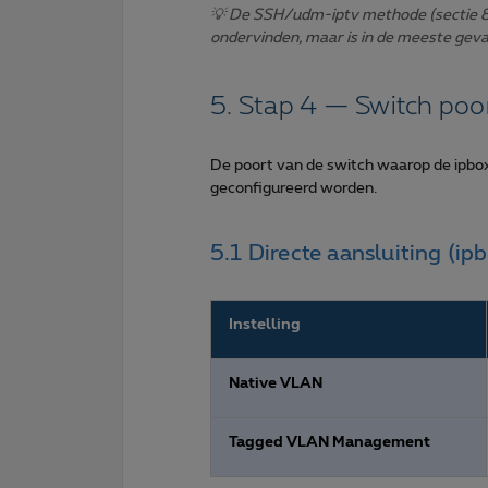
💡 De SSH/udm-iptv methode (sectie 8) i
ondervinden, maar is in de meeste geval
5. Stap 4 — Switch poo
De poort van de switch waarop de ipbox
geconfigureerd worden.
5.1 Directe aansluiting (ip
Instelling
Native VLAN
Tagged VLAN Management