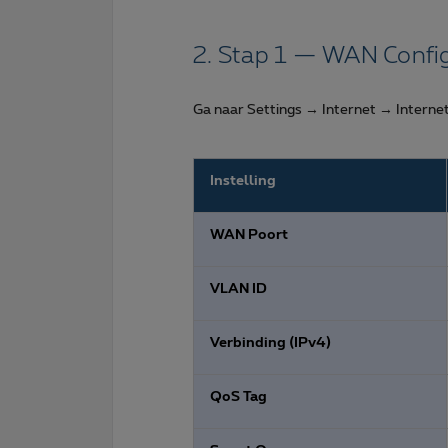
2. Stap 1 — WAN Config
Ga naar Settings → Internet → Interne
Instelling
WAN Poort
VLAN ID
Verbinding (IPv4)
QoS Tag