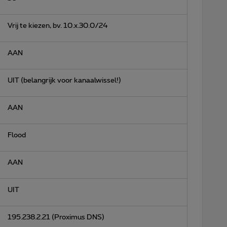
Vrij te kiezen, bv. 10.x.30.0/24
AAN
UIT (belangrijk voor kanaalwissel!)
AAN
Flood
AAN
UIT
195.238.2.21 (Proximus DNS)