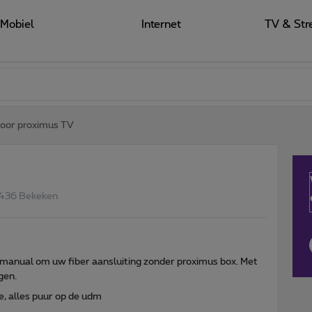
Mobiel
Internet
TV & Str
 voor proximus TV
436 Bekeken
 manual om uw fiber aansluiting zonder proximus box. Met
gen.
e, alles puur op de udm