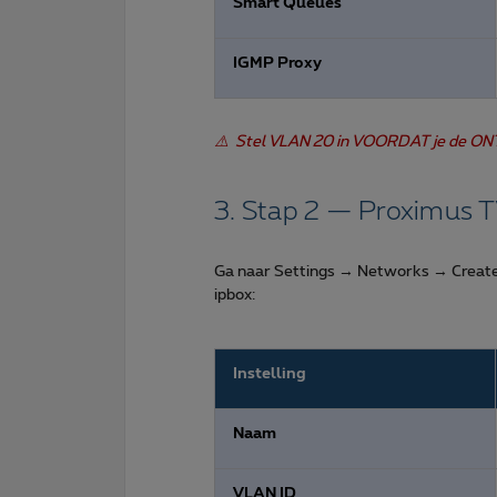
Smart Queues
IGMP Proxy
⚠️ Stel VLAN 20 in VOORDAT je de ONT 
3. Stap 2 — Proximus
Ga naar Settings → Networks → Creat
ipbox:
Instelling
Naam
VLAN ID