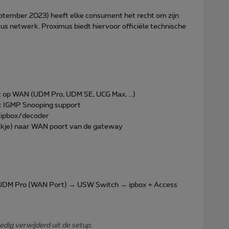
eptember 2023) heeft elke consument het recht om zijn
us netwerk. Proximus biedt hiervoor officiële technische
 op WAN (UDM Pro, UDM SE, UCG Max, ...)
t IGMP Snooping support
 ipbox/decoder
akje) naar WAN poort van de gateway
 UDM Pro (WAN Port) → USW Switch → ipbox + Access
dig verwijderd uit de setup.