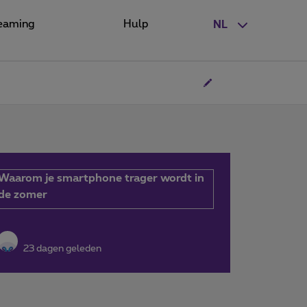
eaming
Hulp
NL
Waarom je smartphone trager wordt in
de zomer
23 dagen geleden