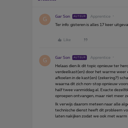
Gar Son
Apprentice
AUTEUR
G
Ter info: gisteren is alles 17 keer uitgeva
Like
Gar Son
Apprentice
AUTEUR
G
Helaas dien ik dit topic opnieuw ter her
verdeelkast(en) door het warme weer en
afkoelen in de kast(en) (zekering?) sch
waarna dit zich non-stop opnieuw voor
half twee vanmiddag al. Exacte dezelfde
oproepen ontvangen, maar niet meer ze
Ik verwijs daarom meteen naar alle alg
technische dienst heeft dit probleem vo
laten nakijken zodat we ook met warm 