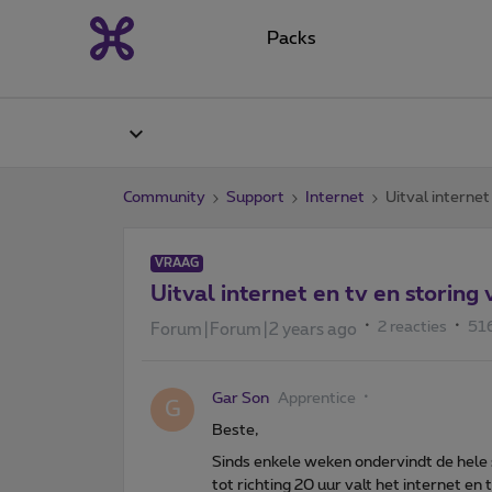
Packs
Community
Support
Internet
Uitval internet
VRAAG
Uitval internet en tv en storing 
2 reacties
51
Forum|Forum|2 years ago
Gar Son
Apprentice
G
Beste,
Sinds enkele weken ondervindt de hele 
tot richting 20 uur valt het internet en 