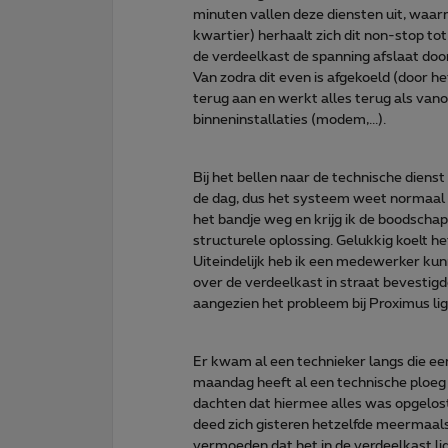
minuten vallen deze diensten uit, waar
kwartier) herhaalt zich dit non-stop tot
de verdeelkast de spanning afslaat door
Van zodra dit even is afgekoeld (door he
terug aan en werkt alles terug als van
binneninstallaties (modem,...).
Bij het bellen naar de technische dienst 
de dag, dus het systeem weet normaal d
het bandje weg en krijg ik de boodscha
structurele oplossing. Gelukkig koelt het
Uiteindelijk heb ik een medewerker ku
over de verdeelkast in straat bevestigde
aangezien het probleem bij Proximus lig
Er kwam al een technieker langs die een
maandag heeft al een technische ploeg e
dachten dat hiermee alles was opgelost.
deed zich gisteren hetzelfde meermaa
vermoeden dat het in de verdeelkast li