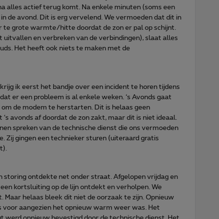
na alles actief terug komt. Na enkele minuten (soms een
 in de avond. Dit is erg vervelend. We vermoeden dat dit in
 te grote warmte/hitte doordat de zon er pal op schijnt.
t uitvallen en verbreken van de verbindingen), slaat alles
ouds. Het heeft ook niets te maken met de
krijg ik eerst het bandje over een incident te horen tijdens
at er een probleem is al enkele weken. ‘s Avonds gaat
p om de modem te herstarten. Dit is helaas geen
 ‘s avonds af doordat de zon zakt, maar dit is niet ideaal.
nnen spreken van de technische dienst die ons vermoeden
. Zij gingen een technieker sturen (uiteraard gratis
t).
 storing ontdekte net onder straat. Afgelopen vrijdag en
en kortsluiting op de lijn ontdekt en verholpen. We
 Maar helaas bleek dit niet de oorzaak te zijn. Opnieuw
ls voor aangezien het opnieuw warm weer was. Het
gt werd opnieuw bevestigd door de technische dienst. Het