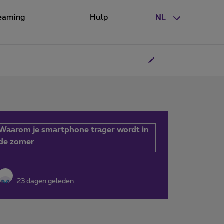
eaming
Hulp
NL
Waarom je smartphone trager wordt in
de zomer
23 dagen geleden