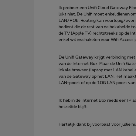
Ik probeer een Unifi Cloud Gateway Fibe
lukt niet. De Unifi moet enkel dienen om
LAN/POE. Routing kan voorlopig/eventue
bedient die de rest van de bekabelde toe
de TV (Apple TV) rechtstreeks op de Inte
enkel wil inschakelen voor Wifi Acces
De Unifi Gateway krijgt verbinding met i
van de Internet Box. Maar de Unifi Gate
lokale browser (laptop met LAN kabel aa
van de Gateway op het LAN. Het maakt 
LAN-poort of op de 10G LAN poort van d
Ik heb in de Internet Box reeds een IP 
hetzelfde blijft.
Hartelijk dank bij voorbaat voor jullie hu