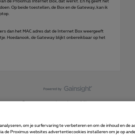
van de Proximus Internet Box, dat werkt. En hij geeft het
doen. Op beide toestellen, de Box en de Gateway, kan ik
ptop.
nders dan het MAC adres dat de Internet Box weergeeft
outje. Hoedanook, de Gateway blijkt onbereikbaar op het
Forumvoorwaarden
Accessibility statement
 analyseren, om je surfervaring te verbeteren en om de inhoud en de 
 de Proximus websites advertentiecookies installeren om je op ander