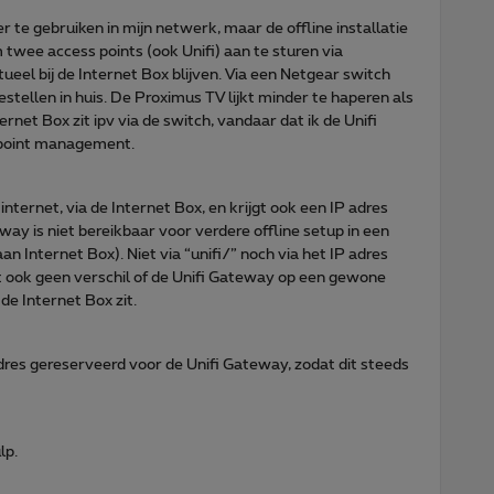
r te gebruiken in mijn netwerk, maar de offline installatie
 twee access points (ook Unifi) aan te sturen via
el bij de Internet Box blijven. Via een Netgear switch
stellen in huis. De Proximus TV lijkt minder te haperen als
rnet Box zit ipv via de switch, vandaar dat ik de Unifi
s point management.
nternet, via de Internet Box, en krijgt ook een IP adres
way is niet bereikbaar voor verdere offline setup in een
n Internet Box). Niet via “unifi/” noch via het IP adres
ook geen verschil of de Unifi Gateway op een gewone
e Internet Box zit.
adres gereserveerd voor de Unifi Gateway, zodat dit steeds
lp.