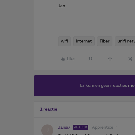
Jan
wifi
internet
Fiber
unifi ne
Like
Er kunnen geen reacties me
1 reactie
Jansi7
Apprentice
AUTEUR
J