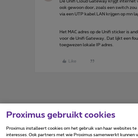
De Unifi Cloud Gateway krijgt internet 
ook gewoon door, zoals een switch zou 
via een UTP kabel LAN krijgen op mn la
Het MAC adres op de Unifi sticker is a
voor de Unifi Gateway.. Dat lijkt een f
toegwezen lokale IP adres.
Like
Proximus gebruikt cookies
Proximus installeert cookies om het gebruik van haar websites te
interesses. Ook partners met wie Proximus samenwerkt kunnen via