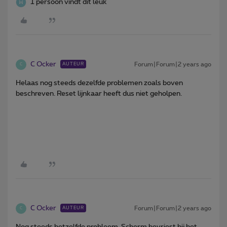
1 persoon vindt dit leuk
C Ocker
Forum|Forum|2 years ago
AUTEUR
C
Helaas nog steeds dezelfde problemen zoals boven
beschreven. Reset lijnkaar heeft dus niet geholpen.
C Ocker
Forum|Forum|2 years ago
AUTEUR
C
Nog steeds hetzelfde probleem. Scherm bevriest bij het