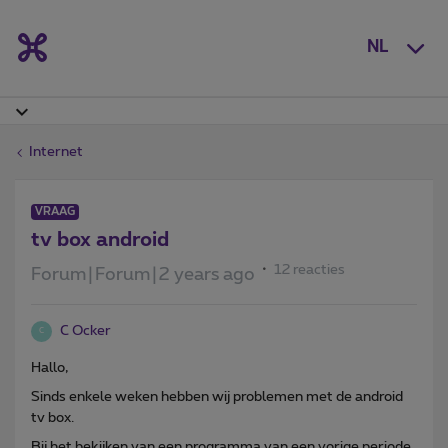
NL
Internet
VRAAG
tv box android
12 reacties
Forum|Forum|2 years ago
C Ocker
C
Hallo,
Sinds enkele weken hebben wij problemen met de android
tv box.
Bij het bekijken van een programma van een vorige periode