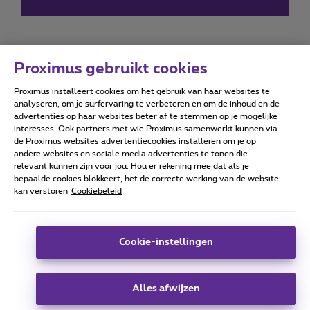
Proximus gebruikt cookies
Proximus installeert cookies om het gebruik van haar websites te
Forumvoorwaarden
Accessibility statement
analyseren, om je surfervaring te verbeteren en om de inhoud en de
advertenties op haar websites beter af te stemmen op je mogelijke
interesses. Ook partners met wie Proximus samenwerkt kunnen via
de Proximus websites advertentiecookies installeren om je op
andere websites en sociale media advertenties te tonen die
relevant kunnen zijn voor jou. Hou er rekening mee dat als je
Alle rechten voorbehouden. ©
2026
Proximus
bepaalde cookies blokkeert, het de correcte werking van de website
kan verstoren
Cookiebeleid
Algemene voorwaarden, consumenteninfo
Prijslijst en tarieven
Toegankelijkheid
Privacy
Cookiebeleid
Cookie manager
Bedrijfsgegevens
Deze website is gecreëerd en wordt beheerd conform het
Cookie-instellingen
Belgisch recht.
Koning Albert II-laan 27 - B-1030 Brussel.
Alles afwijzen