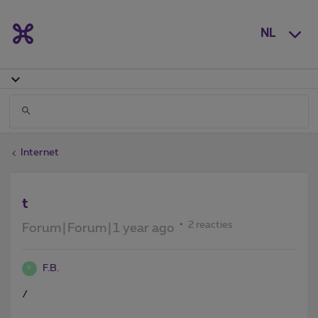
NL
Internet
t
2 reacties
Forum|Forum|1 year ago
F.B.
F
/