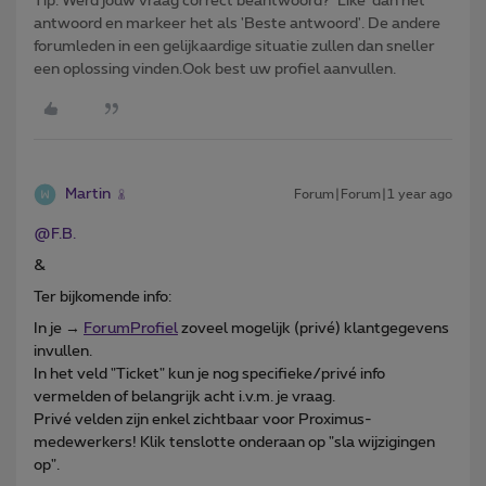
Tip: Werd jouw vraag correct beantwoord? ‘Like’ dan het
antwoord en markeer het als 'Beste antwoord'. De andere
forumleden in een gelijkaardige situatie zullen dan sneller
een oplossing vinden.Ook best uw profiel aanvullen.
Martin
Forum|Forum|1 year ago
@F.B.
&
Ter bijkomende info:
In je →
ForumProfiel
zoveel mogelijk (privé) klantgegevens
invullen.
In het veld "Ticket" kun je nog specifieke/privé info
vermelden of belangrijk acht i.v.m. je vraag.
Privé velden zijn enkel zichtbaar voor Proximus-
medewerkers! Klik tenslotte onderaan op "sla wijzigingen
op".