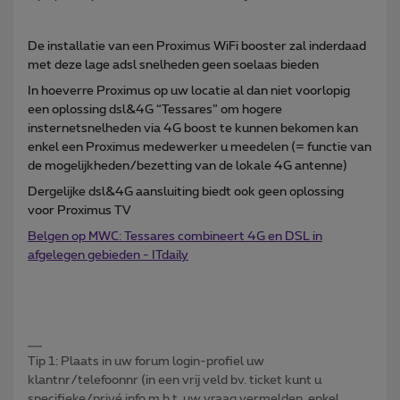
De installatie van een Proximus WiFi booster zal inderdaad
met deze lage adsl snelheden geen soelaas bieden
In hoeverre Proximus op uw locatie al dan niet voorlopig
een oplossing dsl&4G “Tessares” om hogere
insternetsnelheden via 4G boost te kunnen bekomen kan
enkel een Proximus medewerker u meedelen (= functie van
de mogelijkheden/bezetting van de lokale 4G antenne)
Dergelijke dsl&4G aansluiting biedt ook geen oplossing
voor Proximus TV
Belgen op MWC: Tessares combineert 4G en DSL in
afgelegen gebieden - ITdaily
Tip 1: Plaats in uw forum login-profiel uw
klantnr/telefoonnr (in een vrij veld bv. ticket kunt u
specifieke/privé info m.b.t. uw vraag vermelden, enkel