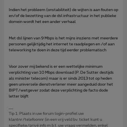
Indien het probleem (onstabiliteit) de wijten is aan fouten op
en/of de bezetting van de dsl infrastructuur in het publieke
domein wordt het een ander verhaal
Met dsl lijnen van 9 Mbps is het mijns insziens met meerdere
personen gelijktijdig het internet te raadplegen en /of aan
teleworking te doen in deze tijd eerder problematisch
Voor zover mij bekend is er een wettelijke minimum
verplichting van 10 Mbps download (P. De Sutter destijds
als minister telecom) maar is er sinds 2013 tot op heden
geen universele dienstverlener meer aangeduid door het
BIPT/wetgever zodat deze verplichting de facto dode
letter blijft
Tip 1: Plaats in uw forum login-profiel uw
klantnr/telefoonnr (in een vrij veld bv. ticket kunt u
specifieke/privé info m.b.t. uw vraag vermelden, enkel