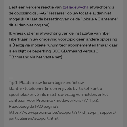
Best een verdere reactie van ​
@HadewychT
afwachten: is
de oplossing dsl+4G “Tessares” op uw locatie al dan niet
mogelijk (= laat de bezetting van de de “lokale 4G antenne”
dit al dan niet nog toe)
Ik vrees dat er in afwachting van de installatie van fiber
Fiberklaar in uw omgeving voorlopig geen andere oplossing
is (tenzij via mobiele “unlimited” abonnementen (maar daar
is en blijft de beperking 300 GB/maand versus 3
TB/maand via het vaste net)
Tip 1: Plaats in uw forum login-profiel uw
klantnr/telefoonnr (in een vrij veld bv. ticket kunt u
specifieke/privé info m.b.t. uw vraag vermelden, enkel
zichtbaar voor Proximus-medewerkers) // Tip 2:
Raadpleeg de FAQ pagina's
https://www.proximus.be/support/nl/id_zwpr_support/
particulieren/support.html