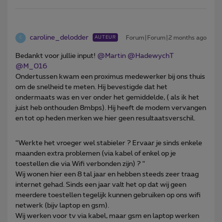
caroline_delodder
Forum|Forum|2 months ago
AUTEUR
C
Bedankt voor jullie input! ​
@Martin
​
@HadewychT
​
@M_016
Ondertussen kwam een proximus medewerker bij ons thuis
om de snelheid te meten. Hij bevestigde dat het
ondermaats was en ver onder het gemiddelde, ( als ik het
juist heb onthouden 8mbps). Hij heeft de modem vervangen
en tot op heden merken we hier geen resultaatsverschil.
“Werkte het vroeger wel stabieler ? Ervaar je sinds enkele
maanden extra problemen (via kabel of enkel op je
toestellen die via Wifi verbonden zijn) ? “
Wij wonen hier een 8 tal jaar en hebben steeds zeer traag
internet gehad. Sinds een jaar valt het op dat wij geen
meerdere toestellen tegelijk kunnen gebruiken op ons wifi
netwerk (bijv laptop en gsm).
Wij werken voor tv via kabel, maar gsm en laptop werken