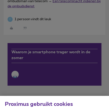
ombudsman van telecom →
Een telecomklacht indienen bij
de ombudsdienst
1 persoon vindt dit leuk
C
Waarom je smartphone trager wordt in de
zomer
Proximus gebruikt cookies