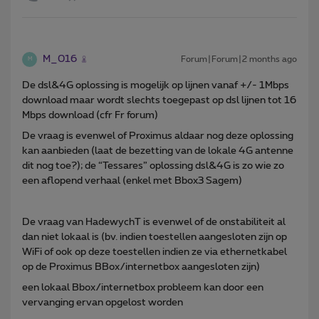
M_016
Forum|Forum|2 months ago
M
De dsl&4G oplossing is mogelijk op lijnen vanaf +/- 1Mbps
download maar wordt slechts toegepast op dsl lijnen tot 16
Mbps download (cfr Fr forum)
De vraag is evenwel of Proximus aldaar nog deze oplossing
kan aanbieden (laat de bezetting van de lokale 4G antenne
dit nog toe?); de “Tessares” oplossing dsl&4G is zo wie zo
een aflopend verhaal (enkel met Bbox3 Sagem)
De vraag van HadewychT is evenwel of de onstabiliteit al
dan niet lokaal is (bv. indien toestellen aangesloten zijn op
WiFi of ook op deze toestellen indien ze via ethernetkabel
op de Proximus BBox/internetbox aangesloten zijn)
een lokaal Bbox/internetbox probleem kan door een
vervanging ervan opgelost worden