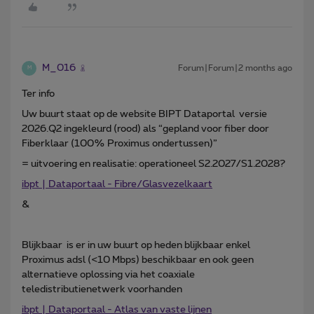
M_016
Forum|Forum|2 months ago
M
Ter info
Uw buurt staat op de website BIPT Dataportal versie
2026.Q2 ingekleurd (rood) als “gepland voor fiber door
Fiberklaar (100% Proximus ondertussen)”
= uitvoering en realisatie: operationeel S2.2027/S1.2028?
ibpt | Dataportaal - Fibre/Glasvezelkaart
&
Blijkbaar is er in uw buurt op heden blijkbaar enkel
Proximus adsl (<10 Mbps) beschikbaar en ook geen
alternatieve oplossing via het coaxiale
teledistributienetwerk voorhanden
ibpt | Dataportaal - Atlas van vaste lijnen