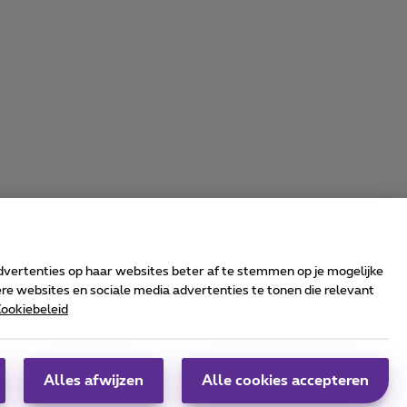
advertenties op haar websites beter af te stemmen op je mogelijke
e websites en sociale media advertenties te tonen die relevant
ookiebeleid
rrier & Wholesale Solutions
oximus Group
|
Telindus
Alles afwijzen
Alle cookies accepteren
obs
|
Sitemap