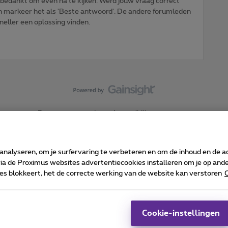
 bedankt om even na te kijken. Werd jouw vraag correct
n markeer het als 'Beste antwoord'. De andere forumleden
sneller een oplossing vinden.
Forumvoorwaarden
Accessibility statement
 analyseren, om je surfervaring te verbeteren en om de inhoud en de 
 de Proximus websites advertentiecookies installeren om je op ander
kies blokkeert, het de correcte werking van de website kan verstoren
C
 ©
2026
Proximus
sumenteninfo
Prijslijst en tarieven
Toegankelijkheid
Cookie manager
Bedrijfsgegevens
Ca
 wordt beheerd conform het Belgisch recht.
Pr
Cookie-instellingen
-1030 Brussel.
J