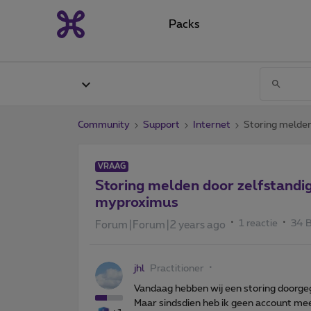
Packs
Community
Support
Internet
Storing melde
VRAAG
Storing melden door zelfstandi
myproximus
1 reactie
34 
Forum|Forum|2 years ago
jhl
Practitioner
Vandaag hebben wij een storing doorge
Maar sindsdien heb ik geen account mee