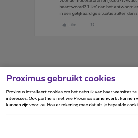
voor de moderatoren en jezelf?) Alvast
beantwoord? ‘Like’ dan het antwoord e
in een gelijkaardige situatie zullen dan 
Like
Proximus gebruikt cookies
Proximus installeert cookies om het gebruik van haar websites te
interesses. Ook partners met wie Proximus samenwerkt kunnen via
kunnen zijn voor jou. Hou er rekening mee dat als je bepaalde coo
Alle rechten voorbehouden.
Algemene voorwaarden, con
Privacy
Cookiebeleid
Deze website is gecreëerd en
Koning Albert II-laan 27 - B