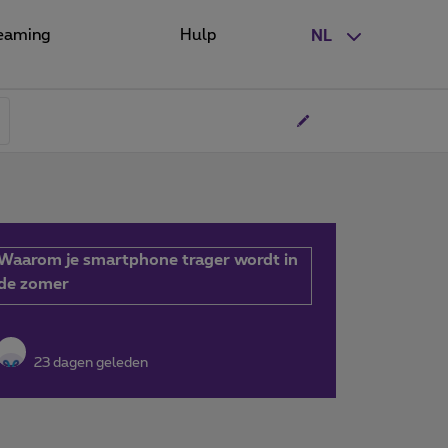
eaming
Hulp
NL
Waarom je smartphone trager wordt in
de zomer
23 dagen geleden