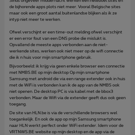
Sinds ongeveer middernacht werken een heleboel sites en
de bijhorende apps plots niet meer. Vooral Belgische sites
maar ook een groot aantal buitenlandse blijken als ik ze
intyp niet meer te werken.
Ofwel verschijnt er een time-out melding ofwel verschijnt
er een error fout van een DNS probe die mislukt is.
Opvallend de meeste apps verbonden aan de niet-
werkende sites, werken ook niet meer op de wifi connectie
die ik n huis voor mijn smartphone gebruik.
Bijvoorbeeld: ik krijg via geen enkele browser een connectie
met NMBS.BE op mijn desktop Op mijn smartphone
Samsung met android die via een range extender ook in huis
met de WiFi is verbonden kan ik de app van de NMBS ook
niet openen. De desktop PC is via kabel met de bbox3
verbonden. Maar de Wifi via de extender geeft dus ook geen
toegang.
De site van HLN.be is via de verschillende browsers wel
toegankelijk. En ook de app op mijn Samsung smartphone
naar HLN werkt perfect onder WiFi extender. Idem voor de
VRTNWS.BE website op mijn desktop en de app via de