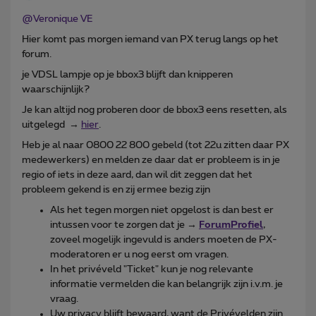
@Veronique VE
Hier komt pas morgen iemand van PX terug langs op het
forum.
je VDSL lampje op je bbox3 blijft dan knipperen
waarschijnlijk?
Je kan altijd nog proberen door de bbox3 eens resetten, als
uitgelegd →
hier
.
Heb je al naar 0800 22 800 gebeld (tot 22u zitten daar PX
medewerkers) en melden ze daar dat er probleem is in je
regio of iets in deze aard, dan wil dit zeggen dat het
probleem gekend is en zij ermee bezig zijn
Als het tegen morgen niet opgelost is dan best er
intussen voor te zorgen dat je →
ForumProfiel
,
zoveel mogelijk ingevuld is anders moeten de PX-
moderatoren er u nog eerst om vragen.
In het privéveld "Ticket" kun je nog relevante
informatie vermelden die kan belangrijk zijn i.v.m. je
vraag.
Uw privacy blijft bewaard, want de Privévelden zijn