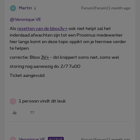
Martin
Forum|Forum|1 month ago
@Veronique VE
Als
resetten van de bbox3v+
ook niet helpt zal het
inderdaad afwachten zijn tot een Proximus medewerker
hier langs komt en deze topic oppikt om je hiermee verder
te helpen.
correctie: Bbox
3V+
- dsl knippert soms niet, soms wel
storing nog aanwezig do. 2/7 7u00
Ticket aangevuld.
1 persoon vindt dit leuk
V
Veronique VE
Forum|Forum|1 month ago
AUTEUR
V