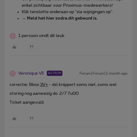
enkel zichtbaar voor Proximus-medewerkers!
Klik tenslotte onderaan op "sla wijzigingen op".
→
Meld het hier zodra dit gebeurd is.
1 persoon vindt dit leuk
V
Veronique VE
Forum|Forum|1 month ago
AUTEUR
V
correctie: Bbox
3V+
- dsl knippert soms niet, soms wel
storing nog aanwezig do. 2/7 7u00
Ticket aangevuld.