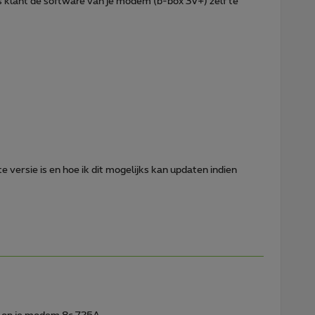
als klant de software van je modem (b-box 3V+) zelf te
e versie is en hoe ik dit mogelijks kan updaten indien