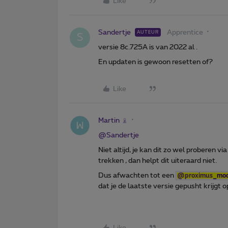
Like
Sandertje
Apprentice
AUTEUR
S
versie 8c.725A is van 2022 al .
En updaten is gewoon resetten of?
Like
Martin
@Sandertje
Niet altijd, je kan dit zo wel proberen v
trekken , dan helpt dit uiteraard niet.
Dus afwachten tot een ​
@proximus
_mod
dat je de laatste versie gepusht krijgt o
Like