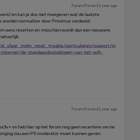
Forum|Forum|1 year ago
wens) en kan je dus niet meegeven wat de laatste
es worden normaliter door Proximus verdeeld.
dem eens resetten en
misschien
wordt dan een nieuwere
natuurlijk.
id_sfaqr_mdm_reset_trouble/particulieren/support/in
internet/de-standaardinstellingen-van-het-wifi-
Forum|Forum|1 year ago
ox3v+ en heb hier op het forum nog geen recentere versie
vestiging zou een PX moderator moet kunnen geven.