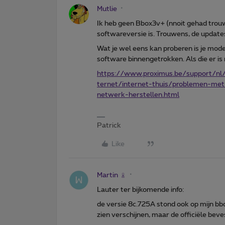
Mutlie
Ik heb geen Bbox3v+ (nnoit gehad trou
softwareversie is. Trouwens, de updat
Wat je wel eens kan proberen is je mo
software binnengetrokken. Als die er is 
https://www.proximus.be/support/nl/
ternet/internet-thuis/problemen-met-
netwerk-herstellen.html
Patrick
Like
Martin
Lauter ter bijkomende info:
de versie 8c.725A stond ook op mijn bb
zien verschijnen, maar de officiële be