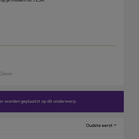
n op je modem 8c.725A.
Delen
er worden geplaatst op dit onderwerp.
Oudste eerst