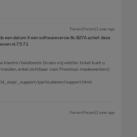
Forum|Forum|1 year ago
nds een datum X een softwareversie 8c.827A actief, deze
oven nl.7.5.7.1
w klantnr/telefoonnr (in een vrij veld bv. ticket kunt u
 vermelden, enkel zichtbaar voor Proximus-medewerkers)
id_zwpr_support/particulieren/support.html
Forum|Forum|1 year ago