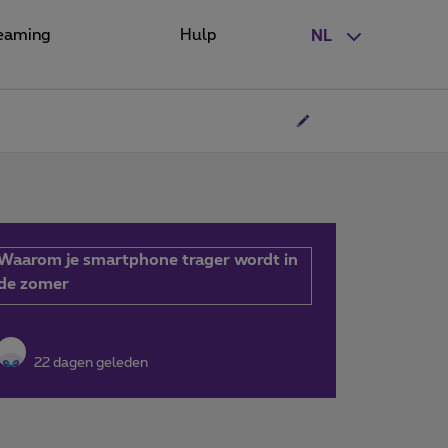
eaming
Hulp
NL
Waarom je smartphone trager wordt in
de zomer
22 dagen geleden