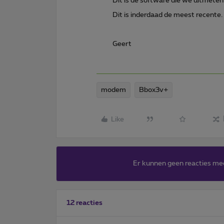
Dit is de software die we uitmete
Dit is inderdaad de meest recente.
Geert
modem
Bbox3v+
Like
Er kunnen geen reacties me
12 reacties