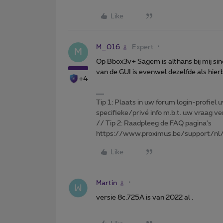
Like
M_016
Expert
M
Op Bbox3v+ Sagem is althans bij mij si
van de GUI is evenwel dezelfde als hierb
+4
Tip 1: Plaats in uw forum login-profiel u
specifieke/privé info m.b.t. uw vraag
// Tip 2: Raadpleeg de FAQ pagina's
https://www.proximus.be/support/nl/
Like
Martin
versie 8c.725A is van 2022 al .