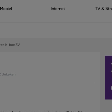
Mobiel
Internet
TV & Str
tes b-box 3V
2 Bekeken