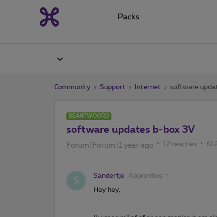
Packs
Community
Support
Internet
software upda
BEANTWOORD
software updates b-box 3V
12 reacties
61
Forum|Forum|1 year ago
Sandertje
Apprentice
S
Hey hey,