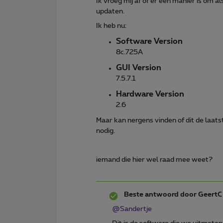
Ik vroeg mij af of er een manier is om 
updaten.
Ik heb nu:
Software Version
8c.725A
GUI Version
7.5.7.1
Hardware Version
2.6
Maar kan nergens vinden of dit de laatst
nodig.
iemand die hier wel raad mee weet?
Beste antwoord door
GeertC
@Sandertje