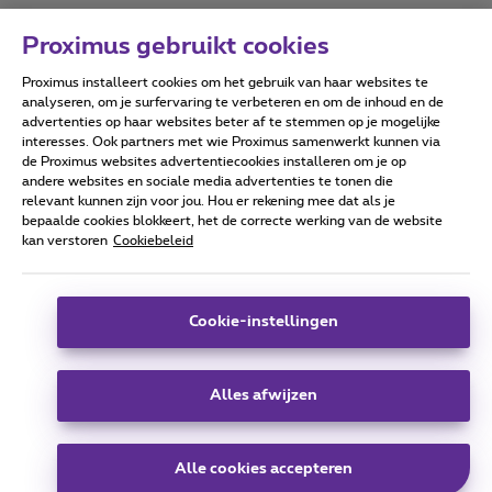
Proximus gebruikt cookies
Proximus installeert cookies om het gebruik van haar websites te
Forumvoorwaarden
Accessibility statement
analyseren, om je surfervaring te verbeteren en om de inhoud en de
advertenties op haar websites beter af te stemmen op je mogelijke
interesses. Ook partners met wie Proximus samenwerkt kunnen via
de Proximus websites advertentiecookies installeren om je op
andere websites en sociale media advertenties te tonen die
relevant kunnen zijn voor jou. Hou er rekening mee dat als je
Alle rechten voorbehouden. ©
2026
Proximus
bepaalde cookies blokkeert, het de correcte werking van de website
kan verstoren
Cookiebeleid
Algemene voorwaarden, consumenteninfo
Prijslijst en tarieven
Toegankelijkheid
Privacy
Cookiebeleid
Cookie manager
Bedrijfsgegevens
Deze website is gecreëerd en wordt beheerd conform het
Cookie-instellingen
Belgisch recht.
Koning Albert II-laan 27 - B-1030 Brussel.
Alles afwijzen
Carrier & Wholesale Solutions
Alle cookies accepteren
Proximus Group
|
Telindus