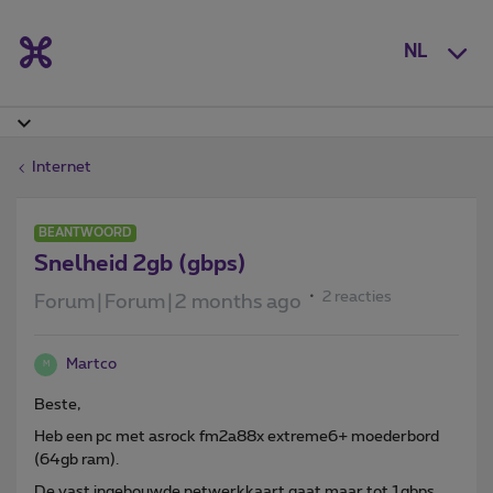
NL
Internet
BEANTWOORD
Snelheid 2gb (gbps)
2 reacties
Forum|Forum|2 months ago
Martco
M
Beste,
Heb een pc met asrock fm2a88x extreme6+ moederbord
(64gb ram).
De vast ingebouwde netwerkkaart gaat maar tot 1gbps.