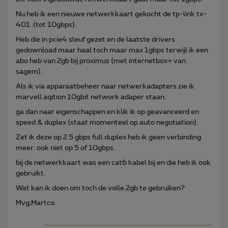
Nu heb ik een nieuwe netwerkkaart gekocht de tp-link tx-
401 .(tot 10gbps).
Heb die in pcie4 sleuf gezet en de laatste drivers
gedownload maar haal toch maar max 1gbps terwijl ik een
abo heb van 2gb bij proximus (met internetbox+ van
sagem).
Als ik via apparaatbeheer naar netwerkadapters zie ik
marvell aqition 10gbit network adaper staan.
ga dan naar eigenschappen en klik ik op geavanceerd en
speed & duplex (staat momenteel op auto negotiation).
Zet ik deze op 2.5 gbps full duplex heb ik geen verbinding
meer. ook niet op 5 of 10gbps.
bij de netwerkkaart was een cat6 kabel bij en die heb ik ook
gebruikt.
Wat kan ik doen om toch de volle 2gb te gebruiken?
Mvg,Martco.