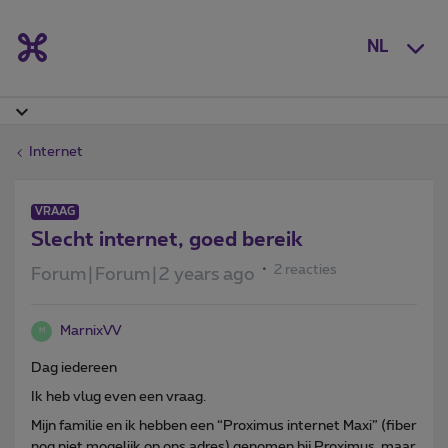
NL
Internet
VRAAG
Slecht internet, goed bereik
2 reacties
Forum|Forum|2 years ago
MarnixVV
M
Dag iedereen
Ik heb vlug even een vraag.
Mijn familie en ik hebben een “Proximus internet Maxi” (fiber
nog niet mogelijk op ons adres) genomen bij Proximus, maar