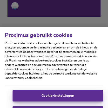
Proximus gebruikt cookies
Proximus installeert cookies om het gebruik van haar websites te
Forumvoorwaarden
Accessibility statement
analyseren, om je surfervaring te verbeteren en om de inhoud en de
advertenties op haar websites beter af te stemmen op je mogelijke
interesses. Ook partners met wie Proximus samenwerkt kunnen via
de Proximus websites advertentiecookies installeren om je op
andere websites en sociale media advertenties te tonen die
relevant kunnen zijn voor jou. Hou er rekening mee dat als je
Alle rechten voorbehouden. ©
2026
Proximus
bepaalde cookies blokkeert, het de correcte werking van de website
kan verstoren
Cookiebeleid
Algemene voorwaarden, consumenteninfo
Prijslijst en tarieven
Toegankelijkheid
Privacy
Cookiebeleid
Cookie manager
Bedrijfsgegevens
Deze website is gecreëerd en wordt beheerd conform het
Cookie-instellingen
Belgisch recht.
Koning Albert II-laan 27 - B-1030 Brussel.