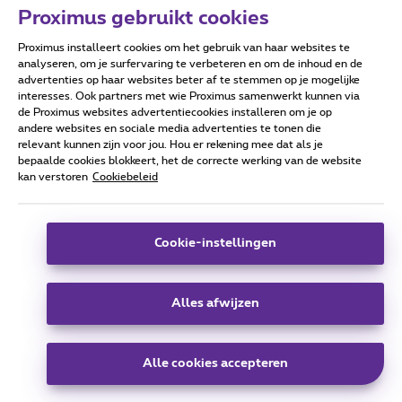
Proximus gebruikt cookies
Proximus installeert cookies om het gebruik van haar websites te
Forumvoorwaarden
Accessibility statement
analyseren, om je surfervaring te verbeteren en om de inhoud en de
advertenties op haar websites beter af te stemmen op je mogelijke
interesses. Ook partners met wie Proximus samenwerkt kunnen via
de Proximus websites advertentiecookies installeren om je op
andere websites en sociale media advertenties te tonen die
relevant kunnen zijn voor jou. Hou er rekening mee dat als je
Alle rechten voorbehouden. ©
2026
Proximus
bepaalde cookies blokkeert, het de correcte werking van de website
kan verstoren
Cookiebeleid
Algemene voorwaarden, consumenteninfo
Prijslijst en tarieven
Toegankelijkheid
Privacy
Cookiebeleid
Cookie manager
Bedrijfsgegevens
Deze website is gecreëerd en wordt beheerd conform het
Cookie-instellingen
Belgisch recht.
Koning Albert II-laan 27 - B-1030 Brussel.
Alles afwijzen
Carrier & Wholesale Solutions
Alle cookies accepteren
Proximus Group
|
Telindus
Jobs
|
Sitemap