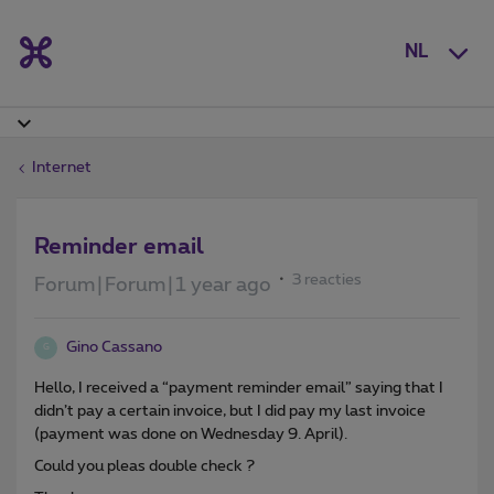
NL
Internet
Reminder email
3 reacties
Forum|Forum|1 year ago
Gino Cassano
G
Hello, I received a “payment reminder email” saying that I
didn’t pay a certain invoice, but I did pay my last invoice
(payment was done on Wednesday 9. April).
Could you pleas double check ?