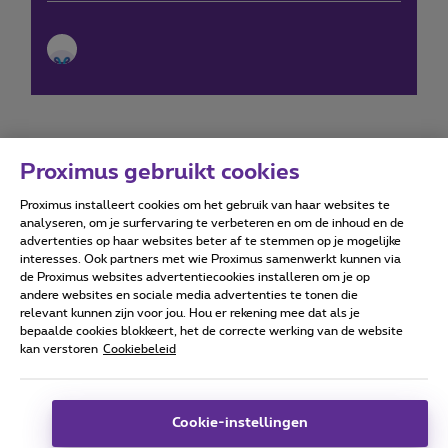
Proximus gebruikt cookies
Proximus installeert cookies om het gebruik van haar websites te
Forumvoorwaarden
Accessibility statement
analyseren, om je surfervaring te verbeteren en om de inhoud en de
advertenties op haar websites beter af te stemmen op je mogelijke
interesses. Ook partners met wie Proximus samenwerkt kunnen via
de Proximus websites advertentiecookies installeren om je op
andere websites en sociale media advertenties te tonen die
relevant kunnen zijn voor jou. Hou er rekening mee dat als je
Alle rechten voorbehouden. ©
2026
Proximus
bepaalde cookies blokkeert, het de correcte werking van de website
kan verstoren
Cookiebeleid
Algemene voorwaarden, consumenteninfo
Prijslijst en tarieven
Toegankelijkheid
Privacy
Cookiebeleid
Cookie manager
Bedrijfsgegevens
Deze website is gecreëerd en wordt beheerd conform het
Cookie-instellingen
Belgisch recht.