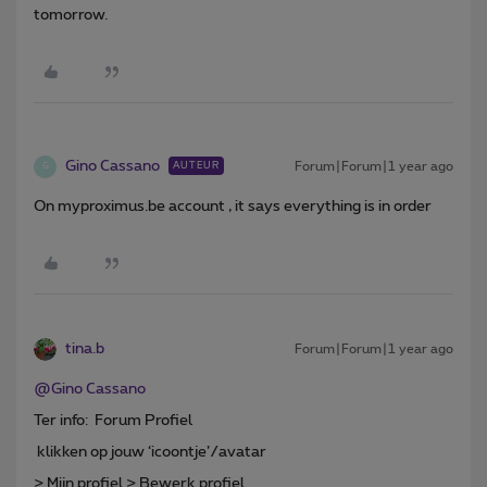
tomorrow.
Gino Cassano
Forum|Forum|1 year ago
AUTEUR
G
On myproximus.be account , it says everything is in order
tina.b
Forum|Forum|1 year ago
@Gino Cassano
Ter info: Forum Profiel
klikken op jouw ‘icoontje’/avatar
> Mijn profiel > Bewerk profiel