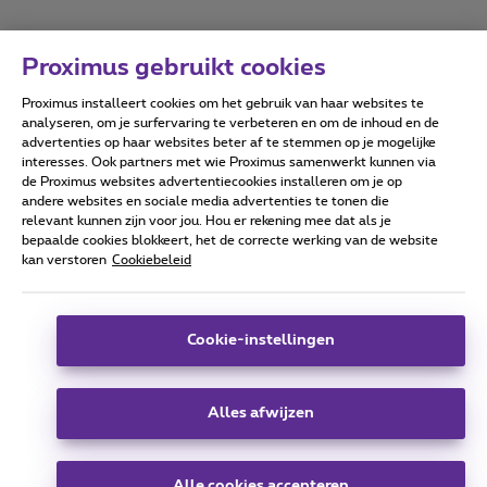
Proximus gebruikt cookies
Proximus installeert cookies om het gebruik van haar websites te
Forumvoorwaarden
Accessibility statement
analyseren, om je surfervaring te verbeteren en om de inhoud en de
advertenties op haar websites beter af te stemmen op je mogelijke
interesses. Ook partners met wie Proximus samenwerkt kunnen via
de Proximus websites advertentiecookies installeren om je op
andere websites en sociale media advertenties te tonen die
relevant kunnen zijn voor jou. Hou er rekening mee dat als je
Alle rechten voorbehouden. ©
2026
Proximus
bepaalde cookies blokkeert, het de correcte werking van de website
kan verstoren
Cookiebeleid
Algemene voorwaarden, consumenteninfo
Prijslijst en tarieven
Toegankelijkheid
Privacy
Cookiebeleid
Cookie manager
Bedrijfsgegevens
Deze website is gecreëerd en wordt beheerd conform het
Cookie-instellingen
Belgisch recht.
Koning Albert II-laan 27 - B-1030 Brussel.
Alles afwijzen
Carrier & Wholesale Solutions
Alle cookies accepteren