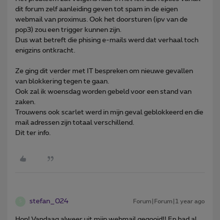
dit forum zelf aanleiding geven tot spam in de eigen
webmail van proximus. Ook het doorsturen (ipv van de
pop3) zou een trigger kunnen zijn.
Dus wat betreft die phising e-mails werd dat verhaal toch
enigzins ontkracht.
Ze ging dit verder met IT bespreken om nieuwe gevallen
van blokkering tegen te gaan.
Ook zal ik woensdag worden gebeld voor een stand van
zaken.
Trouwens ook scarlet werd in mijn geval geblokkeerd en die
mail adressen zijn totaal verschillend.
Dit ter info.
stefan_024
Forum|Forum|1 year ago
S
Hop! Vandaag alweer uit mijn webmail gegooid!! En had al