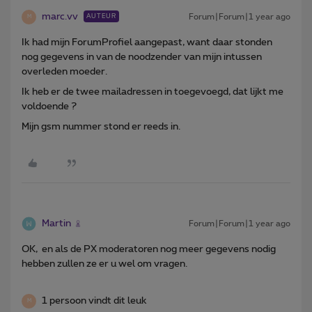
marc.vv
Forum|Forum|1 year ago
AUTEUR
M
Ik had mijn ForumProfiel aangepast, want daar stonden
nog gegevens in van de noodzender van mijn intussen
overleden moeder.
Ik heb er de twee mailadressen in toegevoegd, dat lijkt me
voldoende ?
Mijn gsm nummer stond er reeds in.
Martin
Forum|Forum|1 year ago
OK, en als de PX moderatoren nog meer gegevens nodig
hebben zullen ze er u wel om vragen.
1 persoon vindt dit leuk
M