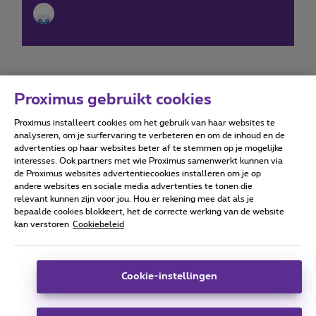
Proximus gebruikt cookies
Proximus installeert cookies om het gebruik van haar websites te
Forumvoorwaarden
Accessibility statement
analyseren, om je surfervaring te verbeteren en om de inhoud en de
advertenties op haar websites beter af te stemmen op je mogelijke
interesses. Ook partners met wie Proximus samenwerkt kunnen via
de Proximus websites advertentiecookies installeren om je op
andere websites en sociale media advertenties te tonen die
relevant kunnen zijn voor jou. Hou er rekening mee dat als je
Alle rechten voorbehouden. ©
2026
Proximus
bepaalde cookies blokkeert, het de correcte werking van de website
kan verstoren
Cookiebeleid
Algemene voorwaarden, consumenteninfo
Prijslijst en tarieven
Toegankelijkheid
Privacy
Cookiebeleid
Cookie manager
Bedrijfsgegevens
Deze website is gecreëerd en wordt beheerd conform het
Cookie-instellingen
Belgisch recht.
Koning Albert II-laan 27 - B-1030 Brussel.