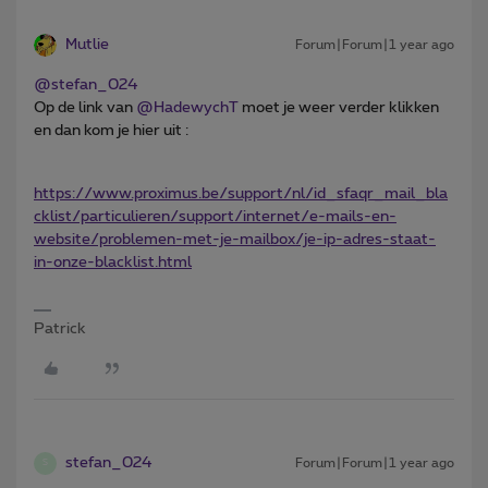
Mutlie
Forum|Forum|1 year ago
@stefan_024
Op de link van ​
@HadewychT
moet je weer verder klikken
en dan kom je hier uit :
https://www.proximus.be/support/nl/id_sfaqr_mail_bla
cklist/particulieren/support/internet/e-mails-en-
website/problemen-met-je-mailbox/je-ip-adres-staat-
in-onze-blacklist.html
Patrick
stefan_024
Forum|Forum|1 year ago
S