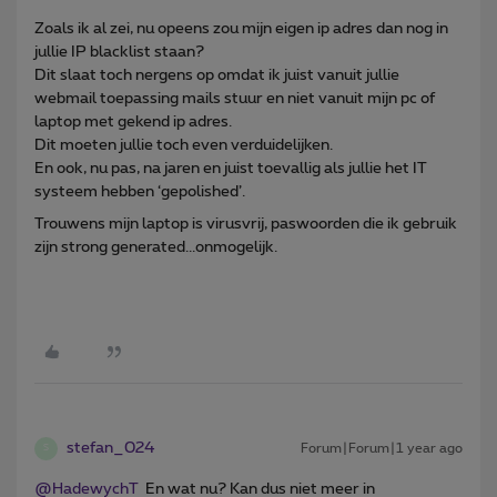
Zoals ik al zei, nu opeens zou mijn eigen ip adres dan nog in
jullie IP blacklist staan?
Dit slaat toch nergens op omdat ik juist vanuit jullie
webmail toepassing mails stuur en niet vanuit mijn pc of
laptop met gekend ip adres.
Dit moeten jullie toch even verduidelijken.
En ook, nu pas, na jaren en juist toevallig als jullie het IT
systeem hebben ‘gepolished’.
Trouwens mijn laptop is virusvrij, paswoorden die ik gebruik
zijn strong generated...onmogelijk.
stefan_024
Forum|Forum|1 year ago
S
@HadewychT
En wat nu? Kan dus niet meer in