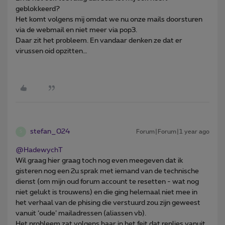
geblokkeerd?
Het komt volgens mij omdat we nu onze mails doorsturen
via de webmail en niet meer via pop3.
Daar zit het probleem. En vandaar denken ze dat er
virussen oid opzitten…
stefan_024
Forum|Forum|1 year ago
S
@HadewychT
Wil graag hier graag toch nog even meegeven dat ik
gisteren nog een 2u sprak met iemand van de technische
dienst (om mijn oud forum account te resetten - wat nog
niet gelukt is trouwens) en die ging helemaal niet mee in
het verhaal van de phising die verstuurd zou zijn geweest
vanuit ‘oude’ mailadressen (aliassen vb).
Het probleem zat volgens haar in het feit dat replies vanuit