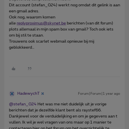
Dit account (stefan_024) werkt nog omdat dit gelink is aan
een gmail adres.
Ook nog, waarom komen
alle
replyproximus@skynet.be
berichten (van dit forum)
plots allemaal in mijn spam box van gmail? Toch ook iets
om bij stil te staan.
Trouwens ook scarlet webmail opnieuw bij mij
geblokkeerd…
HadewychT
Forum|Forum|1 year ago
@stefan_024
Het was me niet duidelijk uit je vorige
berichten dat je dezelfde klant bent als raystef66.
Dankjewel voor de verduidelijking en om je gegevens aan t
vullen. Ik wil je wel vragen van ons maar op 1 manier te
contacteren hier op het forum om het overzichtelijk te