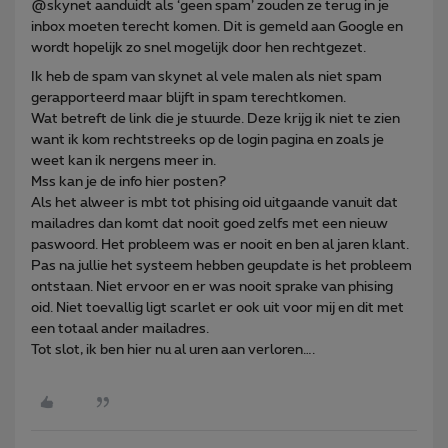
@skynet aanduidt als ‘geen spam’ zouden ze terug in je
inbox moeten terecht komen. Dit is gemeld aan Google en
wordt hopelijk zo snel mogelijk door hen rechtgezet.
Ik heb de spam van skynet al vele malen als niet spam
gerapporteerd maar blijft in spam terechtkomen.
Wat betreft de link die je stuurde. Deze krijg ik niet te zien
want ik kom rechtstreeks op de login pagina en zoals je
weet kan ik nergens meer in.
Mss kan je de info hier posten?
Als het alweer is mbt tot phising oid uitgaande vanuit dat
mailadres dan komt dat nooit goed zelfs met een nieuw
paswoord. Het probleem was er nooit en ben al jaren klant.
Pas na jullie het systeem hebben geupdate is het probleem
ontstaan. Niet ervoor en er was nooit sprake van phising
oid. Niet toevallig ligt scarlet er ook uit voor mij en dit met
een totaal ander mailadres.
Tot slot, ik ben hier nu al uren aan verloren….