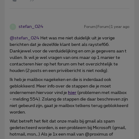
stefan_024
Forum|Forum|1 year ago
S
@stefan_024
Het was me niet duidelijk uit je vorige
berichten dat je dezelfde klant bent als raystef66.
Dankjewel voor de verduidelijking en om je gegevens aan t
vullen. Ik wil je wel vragen van ons maar op 1 manier te
contacteren hier op het forum om het overzichtelijk te
houden (2 posts en een privébericht is niet nodig).
Ik heb je mailbox nagekeken en die is inderdaad ook
geblokkeerd. Meer info over de stappen die je moet
ondernemen hiervoor vind je
hier
(problemen met mailbox
- melding 554). Zolang de stappen die daar beschreven zijn
niet gebeurd zijn, gaat je mailbox telkens terug geblokkeerd
worden.
Wat betreft het feit dat onze mails bij gmail als spam
gedetecteerd worden, is een probleem bij Microsoft (gmail,
hotmail, msn,..) Als je 1x een mail van @proximus of