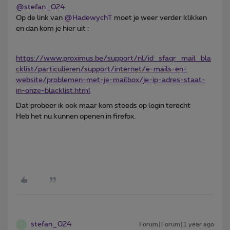
@stefan_024
Op de link van ​
@HadewychT
moet je weer verder klikken
en dan kom je hier uit :
https://www.proximus.be/support/nl/id_sfaqr_mail_bla
cklist/particulieren/support/internet/e-mails-en-
website/problemen-met-je-mailbox/je-ip-adres-staat-
in-onze-blacklist.html
Dat probeer ik ook maar kom steeds op login terecht
Heb het nu kunnen openen in firefox.
stefan_024
Forum|Forum|1 year ago
S