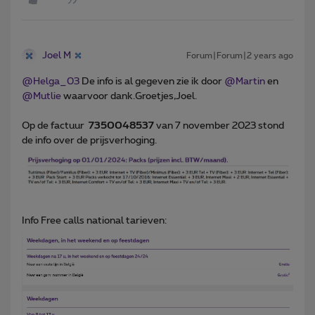
Joel M
Forum|Forum|2 years ago
@Helga_03
De info is al gegeven zie ik door
@Martin
en
@Mutlie
waarvoor dank.Groetjes,Joel.
Op de factuur
7350048537
van 7 november 2023 stond
de info over de prijsverhoging.
Info Free calls national tarieven: