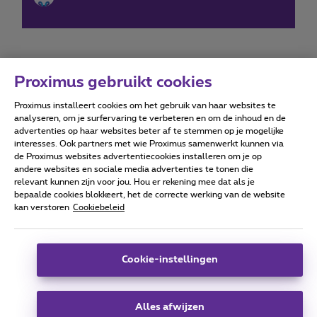
Proximus gebruikt cookies
Proximus installeert cookies om het gebruik van haar websites te
Forumvoorwaarden
Accessibility statement
analyseren, om je surfervaring te verbeteren en om de inhoud en de
advertenties op haar websites beter af te stemmen op je mogelijke
interesses. Ook partners met wie Proximus samenwerkt kunnen via
de Proximus websites advertentiecookies installeren om je op
andere websites en sociale media advertenties te tonen die
relevant kunnen zijn voor jou. Hou er rekening mee dat als je
Alle rechten voorbehouden. ©
2026
Proximus
bepaalde cookies blokkeert, het de correcte werking van de website
kan verstoren
Cookiebeleid
Algemene voorwaarden, consumenteninfo
Prijslijst en tarieven
Toegankelijkheid
Privacy
Cookiebeleid
Cookie manager
Bedrijfsgegevens
Deze website is gecreëerd en wordt beheerd conform het
Cookie-instellingen
Belgisch recht.
Koning Albert II-laan 27 - B-1030 Brussel.
Alles afwijzen