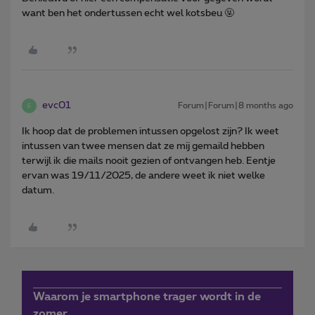
want ben het ondertussen echt wel kotsbeu 🤬
evc01
Forum|Forum|8 months ago
E
Ik hoop dat de problemen intussen opgelost zijn? Ik weet
intussen van twee mensen dat ze mij gemaild hebben
terwijl ik die mails nooit gezien of ontvangen heb. Eentje
ervan was 19/11/2025, de andere weet ik niet welke
datum.
Waarom je smartphone trager wordt in de
zomer