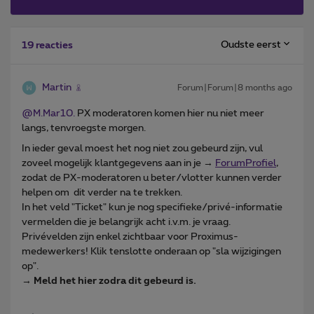
Oudste eerst
19 reacties
Martin
Forum|Forum|8 months ago
@M.Mar10.
PX moderatoren komen hier nu niet meer
langs, tenvroegste morgen.
In ieder geval moest het nog niet zou gebeurd zijn, vul
zoveel mogelijk klantgegevens aan in je →
ForumProfiel
,
zodat de PX-moderatoren u beter/vlotter kunnen verder
helpen om dit verder na te trekken.
In het veld "Ticket" kun je nog specifieke/privé-informatie
vermelden die je belangrijk acht i.v.m. je vraag.
Privévelden zijn enkel zichtbaar voor Proximus-
medewerkers! Klik tenslotte onderaan op "sla wijzigingen
op".
→
Meld het hier zodra dit gebeurd is.