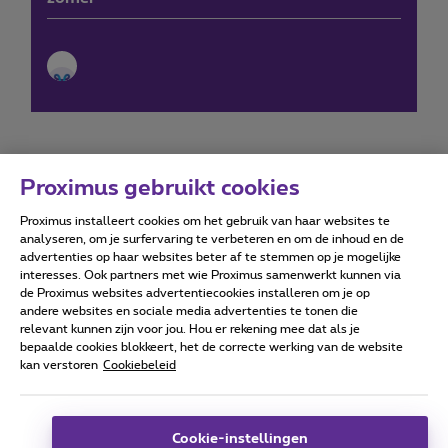
Proximus gebruikt cookies
Proximus installeert cookies om het gebruik van haar websites te
Forumvoorwaarden
Accessibility statement
analyseren, om je surfervaring te verbeteren en om de inhoud en de
advertenties op haar websites beter af te stemmen op je mogelijke
interesses. Ook partners met wie Proximus samenwerkt kunnen via
de Proximus websites advertentiecookies installeren om je op
andere websites en sociale media advertenties te tonen die
relevant kunnen zijn voor jou. Hou er rekening mee dat als je
Alle rechten voorbehouden. ©
2026
Proximus
bepaalde cookies blokkeert, het de correcte werking van de website
kan verstoren
Cookiebeleid
Algemene voorwaarden, consumenteninfo
Prijslijst en tarieven
Toegankelijkheid
Privacy
Cookiebeleid
Cookie manager
Bedrijfsgegevens
Deze website is gecreëerd en wordt beheerd conform het
Cookie-instellingen