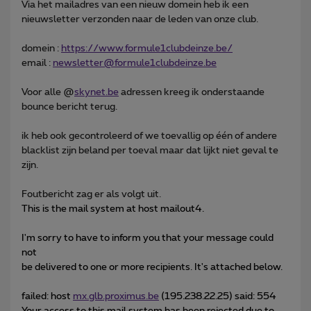
Via het mailadres van een nieuw domein heb ik een
nieuwsletter verzonden naar de leden van onze club.
domein :
https://www.formule1clubdeinze.be/
email :
newsletter@formule1clubdeinze.be
Voor alle @
skynet.be
adressen kreeg ik onderstaande
bounce bericht terug.
ik heb ook gecontroleerd of we toevallig op één of andere
blacklist zijn beland per toeval maar dat lijkt niet geval te
zijn.
Foutbericht zag er als volgt uit.
This is the mail system at host mailout4.
I'm sorry to have to inform you that your message could
not
be delivered to one or more recipients. It's attached below.
failed: host
mx.glb.proximus.be
(195.238.22.25) said: 554
Your access to this mail system has been rejected due to