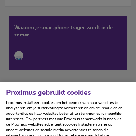
Waarom je smartphone trager wordt in de
zomer
Proximus gebruikt cookies
Proximus installeert cookies om het gebruik van haar websites te
Forumvoorwaarden
Accessibility statement
analyseren, om je surfervaring te verbeteren en om de inhoud en de
advertenties op haar websites beter af te stemmen op je mogelijke
interesses. Ook partners met wie Proximus samenwerkt kunnen via
de Proximus websites advertentiecookies installeren om je op
andere websites en sociale media advertenties te tonen die
relevant kunnen zijn voor jou. Hou er rekening mee dat als je