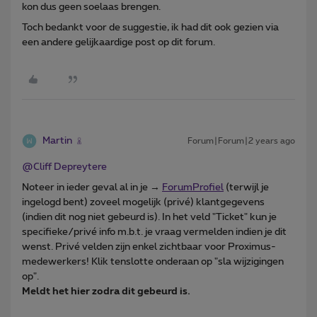
kon dus geen soelaas brengen.
Toch bedankt voor de suggestie, ik had dit ook gezien via
een andere gelijkaardige post op dit forum.
Martin
Forum|Forum|2 years ago
@Cliff Depreytere
Noteer in ieder geval al in je →
ForumProfiel
(terwijl je
ingelogd bent) zoveel mogelijk (privé) klantgegevens
(indien dit nog niet gebeurd is). In het veld "Ticket" kun je
specifieke/privé info m.b.t. je vraag vermelden indien je dit
wenst. Privé velden zijn enkel zichtbaar voor Proximus-
medewerkers! Klik tenslotte onderaan op "sla wijzigingen
op".
Meldt het hier zodra dit gebeurd is.