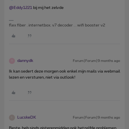
@Eddy1221
bij mij het zelvde
flex fiber . internetbox. v7 decoder . . wifi booster v2
dannydk
Forum|Forum|9 months ago
D
Ik kan sedert deze morgen ook enkel mijn mails via webmail
lezen en versturen, niet via outlook!
LucskeDK
Forum|Forum|9 months ago
L
Beste, heb sinds gisterenmiddag ook hetzelfde problemen