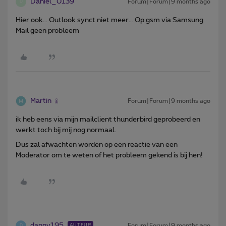
Daniel_0139
Forum|Forum|9 months ago
D
Hier ook… Outlook synct niet meer… Op gsm via Samsung
Mail geen probleem
Martin
Forum|Forum|9 months ago
ik heb eens via mijn mailclient thunderbird geprobeerd en
werkt toch bij mij nog normaal.
Dus zal afwachten worden op een reactie van een
Moderator om te weten of het probleem gekend is bij hen!
danny195
Forum|Forum|9 months ago
AUTEUR
D