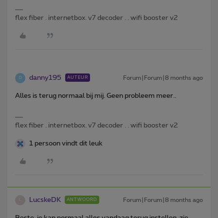
flex fiber . internetbox. v7 decoder . . wifi booster v2
danny195
Forum|Forum|8 months ago
AUTEUR
D
Alles is terug normaal bij mij. Geen probleem meer..
flex fiber . internetbox. v7 decoder . . wifi booster v2
1 persoon vindt dit leuk
LucskeDK
Forum|Forum|8 months ago
ANTWOORD
L
Beste, je kan normaal alles vandaag terug instellen, zie