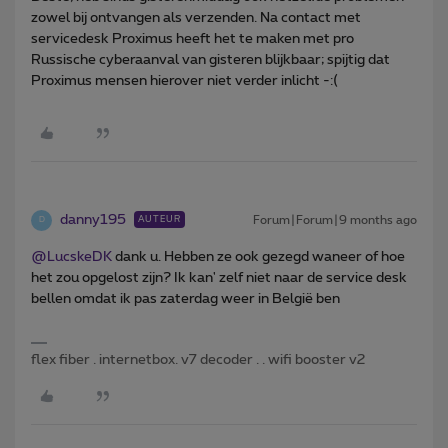
zowel bij ontvangen als verzenden. Na contact met
servicedesk Proximus heeft het te maken met pro
Russische cyberaanval van gisteren blijkbaar; spijtig dat
Proximus mensen hierover niet verder inlicht -:(
danny195
Forum|Forum|9 months ago
AUTEUR
D
@LucskeDK
dank u. Hebben ze ook gezegd waneer of hoe
het zou opgelost zijn? Ik kan' zelf niet naar de service desk
bellen omdat ik pas zaterdag weer in België ben
flex fiber . internetbox. v7 decoder . . wifi booster v2