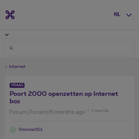
NL
Internet
VRAAG
Poort 2000 openzetten op Internet
box
1 reactie
Forum|Forum|8 months ago
SImmie001
S