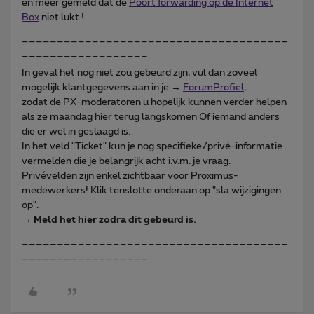
en meer gemeld dat de
Poort forwarding op de Internet
Box
niet lukt !
______________________________________
__________________
In geval het nog niet zou gebeurd zijn, vul dan zoveel
mogelijk klantgegevens aan in je →
ForumProfiel
,
zodat de PX-moderatoren u hopelijk kunnen verder helpen
als ze maandag hier terug langskomen Of iemand anders
die er wel in geslaagd is.
In het veld "Ticket" kun je nog specifieke/privé-informatie
vermelden die je belangrijk acht i.v.m. je vraag.
Privévelden zijn enkel zichtbaar voor Proximus-
medewerkers! Klik tenslotte onderaan op "sla wijzigingen
op".
→
Meld het hier zodra dit gebeurd is.
______________________________________
__________________