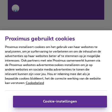
Proximus gebruikt cookies
Proximus installeert cookies om het gebruik van haar websites te
Forumvoorwaarden
Accessibility statement
analyseren, om je surfervaring te verbeteren en om de inhoud en de
advertenties op haar websites beter af te stemmen op je mogelijke
interesses. Ook partners met wie Proximus samenwerkt kunnen via
de Proximus websites advertentiecookies installeren om je op
andere websites en sociale media advertenties te tonen die
relevant kunnen zijn voor jou. Hou er rekening mee dat als je
Alle rechten voorbehouden. ©
2026
Proximus
bepaalde cookies blokkeert, het de correcte werking van de website
kan verstoren
Cookiebeleid
Algemene voorwaarden, consumenteninfo
Prijslijst en tarieven
Toegankelijkheid
Privacy
Cookiebeleid
Cookie manager
Bedrijfsgegevens
Deze website is gecreëerd en wordt beheerd conform het
Cookie-instellingen
Belgisch recht.
Koning Albert II-laan 27 - B-1030 Brussel.