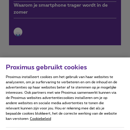
Waarom je smartphone trager wordt in de
zomer
Proximus gebruikt cookies
Proximus installeert cookies om het gebruik van haar websites te
Forumvoorwaarden
Accessibility statement
analyseren, om je surfervaring te verbeteren en om de inhoud en de
advertenties op haar websites beter af te stemmen op je mogelijke
interesses. Ook partners met wie Proximus samenwerkt kunnen via
de Proximus websites advertentiecookies installeren om je op
andere websites en sociale media advertenties te tonen die
relevant kunnen zijn voor jou. Hou er rekening mee dat als je
Alle rechten voorbehouden. ©
2026
Proximus
bepaalde cookies blokkeert, het de correcte werking van de website
kan verstoren
Cookiebeleid
Algemene voorwaarden, consumenteninfo
Prijslijst en tarieven
Toegankelijkheid
Privacy