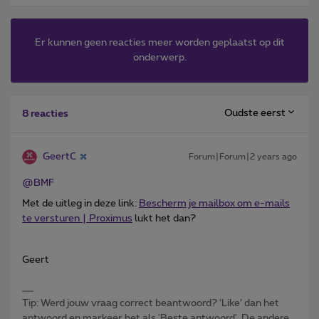
Er kunnen geen reacties meer worden geplaatst op dit
onderwerp.
Oudste eerst
8 reacties
GeertC
Forum|Forum|2 years ago
@BMF
Met de uitleg in deze link:
Bescherm je mailbox om e-mails
te versturen | Proximus
lukt het dan?
Geert
Tip: Werd jouw vraag correct beantwoord? ‘Like’ dan het
antwoord en markeer het als 'Beste antwoord'. De andere