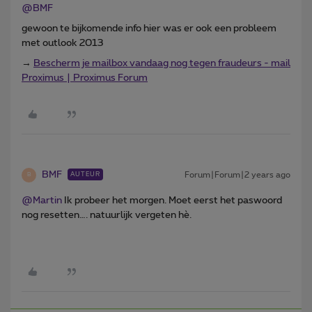
@BMF
gewoon te bijkomende info hier was er ook een probleem
met outlook 2013
→
Bescherm je mailbox vandaag nog tegen fraudeurs - mail
Proximus | Proximus Forum
BMF
Forum|Forum|2 years ago
AUTEUR
B
@Martin
Ik probeer het morgen. Moet eerst het paswoord
nog resetten…. natuurlijk vergeten hè.