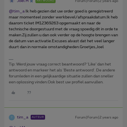
Joel M
Forum|Forum|2 years ago
ANTWOORD
@tim_a
Ik heb gezien dat uw order goed is geregistreerd
maar momenteel zonder werkbevel/afspraakdatum.Ik heb
daarom ticket IM12369263 opgemaakt en naar de
technische doorgestuurd met de vraag spoedig dit in orde te
maken.Zij zullen u dan ook verder op de hoogte brengen van
de datum van activatie.Excuses alvast dat het veel langer
duurt dan in normale omstandigheden.Groetjes,Joel
Tip: Werd jouw vraag correct beantwoord? ‘Like’ dan het
antwoord en markeer het als 'Beste antwoord'. De andere
forumleden in een gelijkaardige situatie zullen dan sneller
een oplossing vinden.Ook best uw profiel aanvullen.
tim_a
Forum|Forum|2 years ago
AUTEUR
T