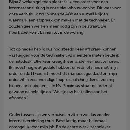
Bijna 2 weken geleden plaatste ik een order voor een
internetaansluiting in onze nieuwbouwwoning. Dit was voor
onze verhuis. Ik zou binnen de 48h een e-mail krijgen
waarna ik een afspraak kon maken met de technieker. Er
zouden geen werken meer nodig zijn in de straat. De
fiberkabel komt binnen tot in de woning.
Tot op heden heb ik dus nog steeds geen afspraak kunnen
vastleggen voor de technieker. Al meerdere malen belde ik
de helpdesk. Elke keer kreeg ik een ander verhaal te horen.
Ik moest nog wat geduld hebben, er was iets mis met mijn
order en de IT-dienst moest dit manueel goedzetten, mijn
order zit in een oneindige loop, dispatching dienst zou mij
binnenkort opbellen, … In My Proximus staat de order al
gewoon de hele tijd op “We zijn uw bestelling aan het
afronden.”
Ondertussen zijn we verhuisd en zitten we dus zonder
internetverbinding thuis. Best lastig, maar helemaal
onmogelijk voor mijn job. En de echte werk, technieker