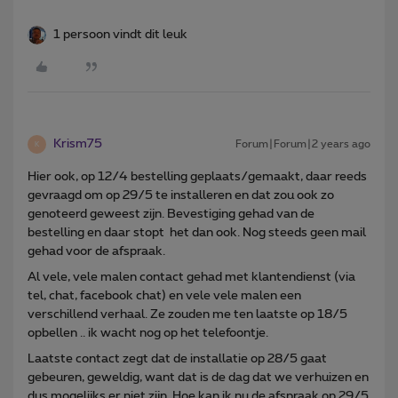
1 persoon vindt dit leuk
Krism75
Forum|Forum|2 years ago
K
Hier ook, op 12/4 bestelling geplaats/gemaakt, daar reeds
gevraagd om op 29/5 te installeren en dat zou ook zo
genoteerd geweest zijn. Bevestiging gehad van de
bestelling en daar stopt het dan ook. Nog steeds geen mail
gehad voor de afspraak.
Al vele, vele malen contact gehad met klantendienst (via
tel, chat, facebook chat) en vele vele malen een
verschillend verhaal. Ze zouden me ten laatste op 18/5
opbellen .. ik wacht nog op het telefoontje.
Laatste contact zegt dat de installatie op 28/5 gaat
gebeuren, geweldig, want dat is de dag dat we verhuizen en
dus mogelijks er niet zijn. Hoe kan ik nu de afspraak op 29/5