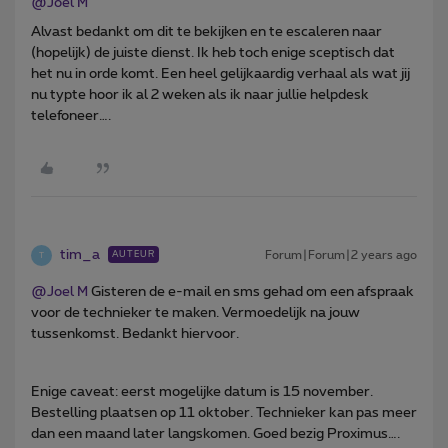
@Joel M
Alvast bedankt om dit te bekijken en te escaleren naar
(hopelijk) de juiste dienst. Ik heb toch enige sceptisch dat
het nu in orde komt. Een heel gelijkaardig verhaal als wat jij
nu typte hoor ik al 2 weken als ik naar jullie helpdesk
telefoneer….
tim_a
Forum|Forum|2 years ago
AUTEUR
T
@Joel M
Gisteren de e-mail en sms gehad om een afspraak
voor de technieker te maken. Vermoedelijk na jouw
tussenkomst. Bedankt hiervoor.
Enige caveat: eerst mogelijke datum is 15 november.
Bestelling plaatsen op 11 oktober. Technieker kan pas meer
dan een maand later langskomen. Goed bezig Proximus….