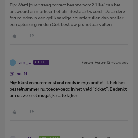
Tip: Werd jouw vraag correct beantwoord? ‘Like’ dan het
antwoord en markeer het als 'Beste antwoord'. De andere
forumleden in een gelijkaardige situatie zullen dan sneller
een oplossing vinden.Ook best uw profiel aanvullen.
tim_a
Forum|Forum|2 years ago
AUTEUR
T
@Joel M
Mijn klanten nummer stond reeds in mijn profiel. Ik heb het
bestelnummer nu toegevoegd in het veld “ticket”. Bedankt
om dit zo snel mogelijk na te kijken