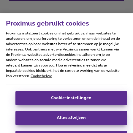
Proximus gebruikt cookies
Proximus installeert cookies om het gebruik van haar websites te
Forumvoorwaarden
Accessibility statement
analyseren, om je surfervaring te verbeteren en om de inhoud en de
advertenties op haar websites beter af te stemmen op je mogelijke
interesses. Ook partners met wie Proximus samenwerkt kunnen via
de Proximus websites advertentiecookies installeren om je op
andere websites en sociale media advertenties te tonen die
relevant kunnen zijn voor jou. Hou er rekening mee dat als je
Alle rechten voorbehouden. ©
2026
Proximus
bepaalde cookies blokkeert, het de correcte werking van de website
kan verstoren
Cookiebeleid
Algemene voorwaarden, consumenteninfo
Prijslijst en tarieven
Toegankelijkheid
Privacy
Cookiebeleid
Cookie manager
Bedrijfsgegevens
Deze website is gecreëerd en wordt beheerd conform het
Cookie-instellingen
Belgisch recht.
Koning Albert II-laan 27 - B-1030 Brussel.
Alles afwijzen
Carrier & Wholesale Solutions