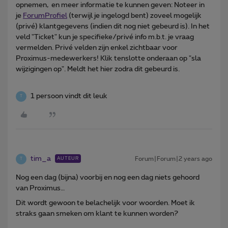
opnemen, en meer informatie te kunnen geven: Noteer in
je
ForumProfiel
(terwijl je ingelogd bent) zoveel mogelijk
(privé) klantgegevens (indien dit nog niet gebeurd is). In het
veld "Ticket" kun je specifieke/privé info m.b.t. je vraag
vermelden. Privé velden zijn enkel zichtbaar voor
Proximus-medewerkers! Klik tenslotte onderaan op "sla
wijzigingen op". Meldt het hier zodra dit gebeurd is.
1 persoon vindt dit leuk
T
tim_a
Forum|Forum|2 years ago
AUTEUR
T
Nog een dag (bijna) voorbij en nog een dag niets gehoord
van Proximus…
Dit wordt gewoon te belachelijk voor woorden. Moet ik
straks gaan smeken om klant te kunnen worden?