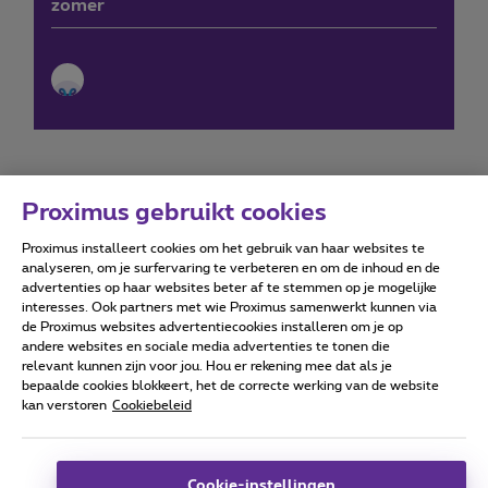
zomer
Proximus gebruikt cookies
Proximus installeert cookies om het gebruik van haar websites te
Forumvoorwaarden
Accessibility statement
analyseren, om je surfervaring te verbeteren en om de inhoud en de
advertenties op haar websites beter af te stemmen op je mogelijke
interesses. Ook partners met wie Proximus samenwerkt kunnen via
de Proximus websites advertentiecookies installeren om je op
andere websites en sociale media advertenties te tonen die
relevant kunnen zijn voor jou. Hou er rekening mee dat als je
Alle rechten voorbehouden. ©
2026
Proximus
bepaalde cookies blokkeert, het de correcte werking van de website
kan verstoren
Cookiebeleid
Algemene voorwaarden, consumenteninfo
Prijslijst en tarieven
Toegankelijkheid
Privacy
Cookiebeleid
Cookie manager
Bedrijfsgegevens
Deze website is gecreëerd en wordt beheerd conform het
Cookie-instellingen