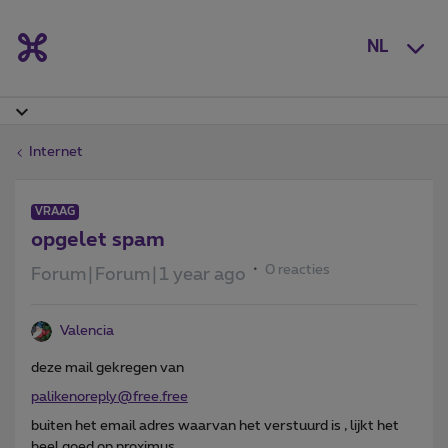
NL
Internet
VRAAG
opgelet spam
0 reacties
Forum|Forum|1 year ago
Valencia
deze mail gekregen van
palikenoreply@free.free
buiten het email adres waarvan het verstuurd is , lijkt het
heel goed op proximus