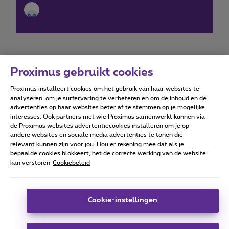
Proximus gebruikt cookies
Proximus installeert cookies om het gebruik van haar websites te
Forumvoorwaarden
Accessibility statement
analyseren, om je surfervaring te verbeteren en om de inhoud en de
advertenties op haar websites beter af te stemmen op je mogelijke
interesses. Ook partners met wie Proximus samenwerkt kunnen via
de Proximus websites advertentiecookies installeren om je op
andere websites en sociale media advertenties te tonen die
relevant kunnen zijn voor jou. Hou er rekening mee dat als je
Alle rechten voorbehouden. ©
2026
Proximus
bepaalde cookies blokkeert, het de correcte werking van de website
kan verstoren
Cookiebeleid
Algemene voorwaarden, consumenteninfo
Prijslijst en tarieven
Toegankelijkheid
Privacy
Cookiebeleid
Cookie manager
Bedrijfsgegevens
Deze website is gecreëerd en wordt beheerd conform het
Cookie-instellingen
Belgisch recht.
Koning Albert II-laan 27 - B-1030 Brussel.