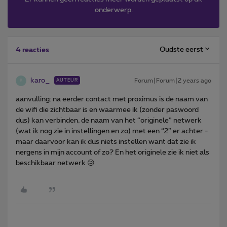
onderwerp.
Oudste eerst
4 reacties
karo_
Forum|Forum|2 years ago
AUTEUR
K
aanvulling: na eerder contact met proximus is de naam van
de wifi die zichtbaar is en waarmee ik (zonder paswoord
dus) kan verbinden, de naam van het “originele” netwerk
(wat ik nog zie in instellingen en zo) met een “2” er achter -
maar daarvoor kan ik dus niets instellen want dat zie ik
nergens in mijn account of zo? En het originele zie ik niet als
beschikbaar netwerk 😥