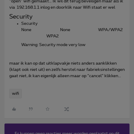
“open” wifi gemaakt… Ik wil dit terug beveiligen maar als ik
via 192.168.1.1 inlog en doorklik naar Wifi staat er wel
Security
Security
None None WPA/WPA2
WPA2
Warning: Security mode very low
maar ik kan op dat uitklapvakje niets anders aanklikken
(klapt ook niet uit) en zelfs herstel naar fabrieksinstellingen
gaat niet, ik kan eigenlijk alleen maar op “cancel” klikken...
wifi
Er kunnen geen reacties meer worden geplaatst op dit