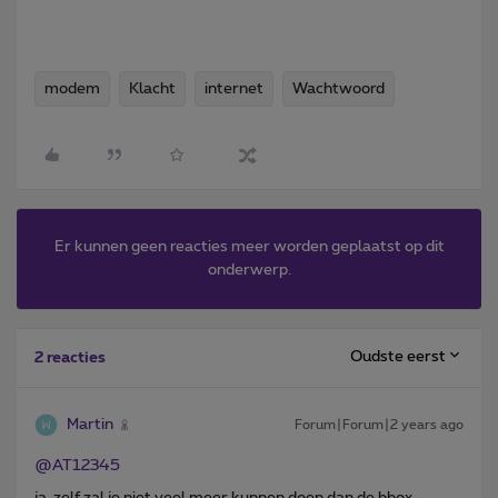
modem
Klacht
internet
Wachtwoord
Er kunnen geen reacties meer worden geplaatst op dit
onderwerp.
Oudste eerst
2 reacties
Martin
Forum|Forum|2 years ago
@AT12345
ja, zelf zal je niet veel meer kunnen doen dan de bbox