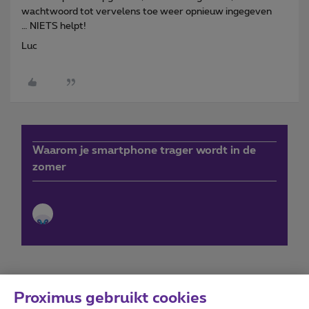
wachtwoord tot vervelens toe weer opnieuw ingegeven
… NIETS helpt!
Luc
Waarom je smartphone trager wordt in de
zomer
Proximus gebruikt cookies