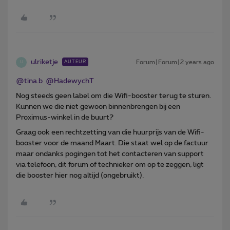
ulriketje
Forum|Forum|2 years ago
AUTEUR
U
@tina.b
@HadewychT
Nog steeds geen label om die Wifi-booster terug te sturen.
Kunnen we die niet gewoon binnenbrengen bij een
Proximus-winkel in de buurt?
Graag ook een rechtzetting van die huurprijs van de Wifi-
booster voor de maand Maart. Die staat wel op de factuur
maar ondanks pogingen tot het contacteren van support
via telefoon, dit forum of technieker om op te zeggen, ligt
die booster hier nog altijd (ongebruikt).