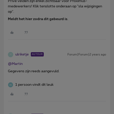
Privé velden zijn enkel zichtbaar voor Proximus-
medewerkers! Klik tenslotte onderaan op "sla wijzigingen
op".
Meldt het hier zodra dit gebeurd is
.
ulriketje
Forum|Forum|2 years ago
AUTEUR
U
@Martin
Gegevens zijn reeds aangevuld.
1 persoon vindt dit leuk