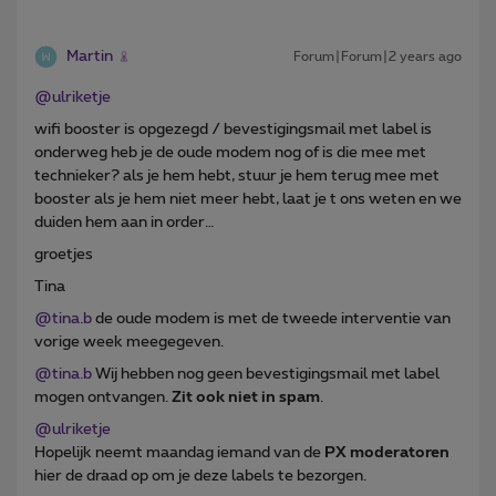
Martin
Forum|Forum|2 years ago
@ulriketje
wifi booster is opgezegd / bevestigingsmail met label is
onderweg heb je de oude modem nog of is die mee met
technieker? als je hem hebt, stuur je hem terug mee met
booster als je hem niet meer hebt, laat je t ons weten en we
duiden hem aan in order…
groetjes
Tina
@tina.b
de oude modem is met de tweede interventie van
vorige week meegegeven.
@tina.b
Wij hebben nog geen bevestigingsmail met label
mogen ontvangen.
Zit ook niet in spam
.
@ulriketje
Hopelijk neemt maandag iemand van de
PX moderatoren
hier de draad op om je deze labels te bezorgen.