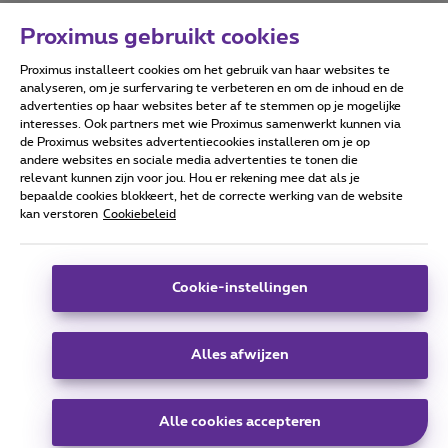
Proximus gebruikt cookies
Proximus installeert cookies om het gebruik van haar websites te
Forumvoorwaarden
Accessibility statement
analyseren, om je surfervaring te verbeteren en om de inhoud en de
advertenties op haar websites beter af te stemmen op je mogelijke
interesses. Ook partners met wie Proximus samenwerkt kunnen via
de Proximus websites advertentiecookies installeren om je op
andere websites en sociale media advertenties te tonen die
relevant kunnen zijn voor jou. Hou er rekening mee dat als je
Alle rechten voorbehouden. ©
2026
Proximus
bepaalde cookies blokkeert, het de correcte werking van de website
kan verstoren
Cookiebeleid
Algemene voorwaarden, consumenteninfo
Prijslijst en tarieven
Toegankelijkheid
Privacy
Cookiebeleid
Cookie manager
Bedrijfsgegevens
Deze website is gecreëerd en wordt beheerd conform het
Cookie-instellingen
Belgisch recht.
Koning Albert II-laan 27 - B-1030 Brussel.
Alles afwijzen
Carrier & Wholesale Solutions
Alle cookies accepteren
Proximus Group
|
Telindus
Jobs
|
Sitemap