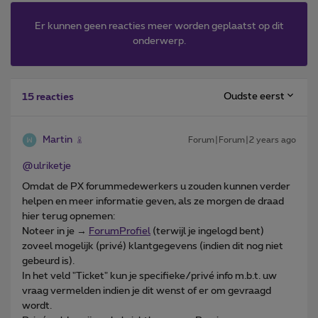
Er kunnen geen reacties meer worden geplaatst op dit
onderwerp.
Oudste eerst
15 reacties
Martin
Forum|Forum|2 years ago
@ulriketje
Omdat de PX forummedewerkers u zouden kunnen verder
helpen en meer informatie geven, als ze morgen de draad
hier terug opnemen:
Noteer in je →
ForumProfiel
(terwijl je ingelogd bent)
zoveel mogelijk (privé) klantgegevens (indien dit nog niet
gebeurd is).
In het veld "Ticket" kun je specifieke/privé info m.b.t. uw
vraag vermelden indien je dit wenst of er om gevraagd
wordt.