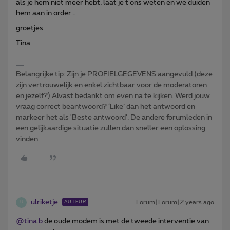
als je hem niet meer hebt, laat je t ons weten en we duiden
hem aan in order…
groetjes
Tina
Belangrijke tip: Zijn je PROFIELGEGEVENS aangevuld (deze
zijn vertrouwelijk en enkel zichtbaar voor de moderatoren
en jezelf?) Alvast bedankt om even na te kijken. Werd jouw
vraag correct beantwoord? ‘Like’ dan het antwoord en
markeer het als 'Beste antwoord'. De andere forumleden in
een gelijkaardige situatie zullen dan sneller een oplossing
vinden.
ulriketje
Forum|Forum|2 years ago
AUTEUR
U
@tina.b
de oude modem is met de tweede interventie van