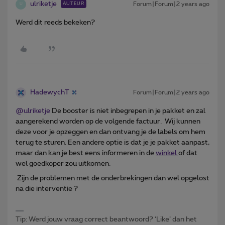
ulriketje
Forum|Forum|2 years ago
AUTEUR
U
Werd dit reeds bekeken?
HadewychT
Forum|Forum|2 years ago
@ulriketje
De booster is niet inbegrepen in je pakket en zal
aangerekend worden op de volgende factuur. Wij kunnen
deze voor je opzeggen en dan ontvang je de labels om hem
terug te sturen. Een andere optie is dat je je pakket aanpast,
maar dan kan je best eens informeren in de
winkel
of dat
wel goedkoper zou uitkomen.
Zijn de problemen met de onderbrekingen dan wel opgelost
na die interventie ?
Tip: Werd jouw vraag correct beantwoord? ‘Like’ dan het