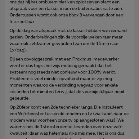
ons dat hij het probleem niet kan oplossen en plant een
afspraak voor een lasser in om de buitenkabel na te zien.
Ondertussen wordt ook onze bbox 3 vervangen door een
Internet box.
Op de dag van afspraak met de lasser hebben we niemand
gezien. Onderbrekingen zijn de voorbije weken raar maar
waar ook zeldzamer geworden (van om de 15min naar
1x/dag).
Bij een opvolggesprek met een Proximus-medewerker
werd er dus logischerwijs melding gemaakt dat het
systeem nog steeds niet opnieuw voor 100% werkt.
Probleem is veel minder opvallend maar er zijn nog
momenten waarop de verbinding wegvalt voor enkele
seconden tot minuten terwijl dat de voorbije 5,5jaar nooit
gebeurde.
Op 28febr komt een 2de technieker langs. Die installeert
een Wifi-booster tussen de modem en tv (via kabel naar de
modem waar voorheen onze tv op aangesloten was). We
waren sinds de 1ste interventie tevreden over onze wifi-
kwaliteit; daar was helemaal niks mis mee. Het is ons dus