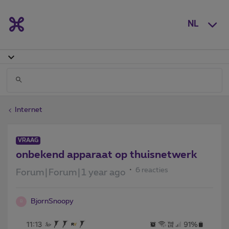
NL
Internet
VRAAG
onbekend apparaat op thuisnetwerk
6 reacties
Forum|Forum|1 year ago
BjornSnoopy
B