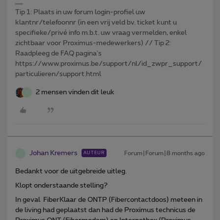
Tip 1: Plaats in uw forum login-profiel uw
klantnr/telefoonnr (in een vrij veld bv. ticket kunt u
specifieke/privé info m.b.t. uw vraag vermelden, enkel
zichtbaar voor Proximus-medewerkers) // Tip 2:
Raadpleeg de FAQ pagina's
https://www.proximus.be/support/nl/id_zwpr_support/
particulieren/support.html
2 mensen vinden dit leuk
J
Johan Kremers
Forum|Forum|8 months ago
AUTEUR
J
Bedankt voor de uitgebreide uitleg.
Klopt onderstaande stelling?
In geval FiberKlaar de ONTP (Fibercontactdoos) meteen in
de living had geplaatst dan had de Proximus technicus de