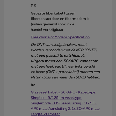
P.S.
Gepaste fiberkabel tussen
fibercontactdoor en fibermodem is
(indien gewenst) ook in de
handel verkrijgbaar
Free choice of Modem Specification
De ONT van eindgebruikers moet
worden verbonden met de NTP (ONTP)
met
een geschikte patchkabel,
uitgerust met een SC/APC-connector
met een hoek van 8° naar links gericht
en beide (ONT + patchkabel) moeten een
Return Loss van meer dan 50 dB hebben.
bv.
Glasvezel kabel - SC-APC - Kabeltype:
Simplex - 9/125µm Vezeltype:
Singlemode - OS2 Aansluiting 1: 1x SC-
APC male Aansluiting 2: 1x SC-APC male
Lengte: 20 meter