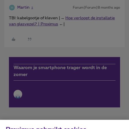
Martin
Forum|Forum|8 months ago
TBI: kabelgootje of kleven |→
Hoe verloopt de installatie
van glasvezel? | Proximus
←|
Waarom je smartphone trager wordt in de
zomer