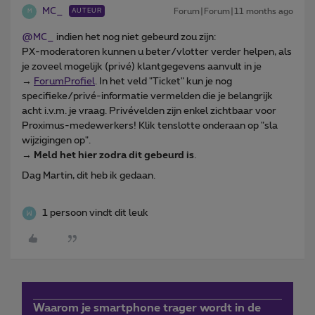
MC_
Forum|Forum|11 months ago
AUTEUR
M
@MC_
indien het nog niet gebeurd zou zijn:
PX-moderatoren kunnen u beter/vlotter verder helpen, als
je zoveel mogelijk (privé) klantgegevens aanvult in je
→
ForumProfiel
. In het veld "Ticket" kun je nog
specifieke/privé-informatie vermelden die je belangrijk
acht i.v.m. je vraag. Privévelden zijn enkel zichtbaar voor
Proximus-medewerkers! Klik tenslotte onderaan op "sla
wijzigingen op".
→
Meld het hier zodra dit gebeurd is
.
Dag Martin, dit heb ik gedaan.
1 persoon vindt dit leuk
Waarom je smartphone trager wordt in de