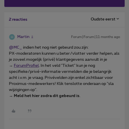
Oudste eerst
2 reacties
Martin
Forum|Forum|11 months ago
@MC_
indien het nog niet gebeurd zou zijn:
PX-moderatoren kunnen u beter/vlotter verder helpen, als
je zoveel mogelijk (privé) klantgegevens aanvult in je
→
ForumProfiel
. In het veld "Ticket" kun je nog
specifieke/privé-informatie vermelden die je belangrijk
acht i.v.m. je vraag. Privévelden zijn enkel zichtbaar voor
Proximus-medewerkers! Klik tenslotte onderaan op "sla
wijzigingen op".
→
Meld het hier zodra dit gebeurd is
.