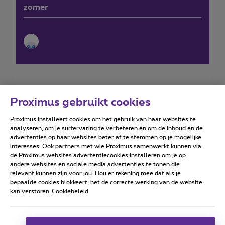
zomer
Proximus gebruikt cookies
Proximus installeert cookies om het gebruik van haar websites te
Forumvoorwaarden
Accessibility statement
analyseren, om je surfervaring te verbeteren en om de inhoud en de
advertenties op haar websites beter af te stemmen op je mogelijke
interesses. Ook partners met wie Proximus samenwerkt kunnen via
de Proximus websites advertentiecookies installeren om je op
andere websites en sociale media advertenties te tonen die
relevant kunnen zijn voor jou. Hou er rekening mee dat als je
Alle rechten voorbehouden. ©
2026
Proximus
bepaalde cookies blokkeert, het de correcte werking van de website
kan verstoren
Cookiebeleid
Algemene voorwaarden, consumenteninfo
Prijslijst en tarieven
Toegankelijkheid
Privacy
Cookiebeleid
Cookie manager
Bedrijfsgegevens
Deze website is gecreëerd en wordt beheerd conform het