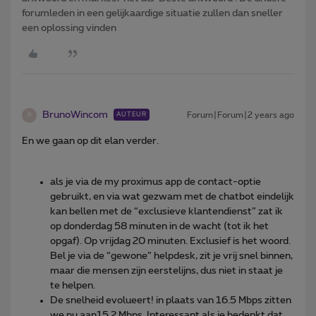
forumleden in een gelijkaardige situatie zullen dan sneller
een oplossing vinden
BrunoWincom
Forum|Forum|2 years ago
AUTEUR
B
En we gaan op dit elan verder.
als je via de my proximus app de contact-optie
gebruikt, en via wat gezwam met de chatbot eindelijk
kan bellen met de “exclusieve klantendienst” zat ik
op donderdag 58 minuten in de wacht (tot ik het
opgaf). Op vrijdag 20 minuten. Exclusief is het woord.
Bel je via de “gewone” helpdesk, zit je vrij snel binnen,
maar die mensen zijn eerstelijns, dus niet in staat je
te helpen.
De snelheid evolueert! in plaats van 16.5 Mbps zitten
we nu aan15.2 Mbps. Interessant als je bedenkt dat