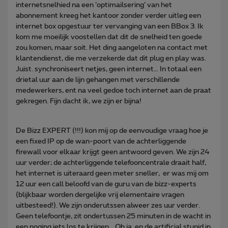
internetsnelhied na een ‘optimailsering’ van het
abonnement kreeg het kantoor zonder verder uitleg een
internet box opgestuur ter vervanging van een BBox 3. Ik
kom me moeilijk voostellen dat dit de snelheid ten goede
zou komen, maar soit. Het ding aangeloten na contact met
klantendienst, die me verzekerde dat dit plug en play was.
Juist. synchroniseert netjes, geen internet… In totaal een
drietal uur aan de lijn gehangen met verschillende
medewerkers, ent na veel gedoe toch internet aan de praat
gekregen. Fijn dacht ik, we zijn er bijna!
De Bizz EXPERT (!!!) kon mij op de eenvoudige vraag hoe je
een fixed IP op de wan-poort van de achterliggende
firewall voor elkaar krijgt geen antwoord geven. We zijn 24
uur verder; de achterliggende telefooncentrale draait half,
het internet is uiteraard geen meter sneller, er was mij om
12 uur een call beloofd van de guru van de bizz-experts
(blijkbaar worden dergelijke vrij elementaire vragen
uitbesteed!). We zijn onderutssen alweer zes uur verder.
Geen telefoontje, zit ondertussen 25 minuten in de wacht in
een poging iets los te krijgen… Oh ja, en de artificial stupid in