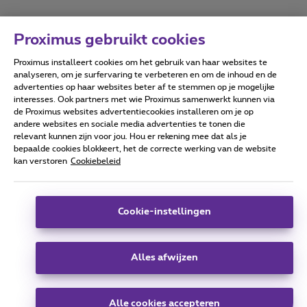
Proximus gebruikt cookies
Proximus installeert cookies om het gebruik van haar websites te
Forumvoorwaarden
Accessibility statement
analyseren, om je surfervaring te verbeteren en om de inhoud en de
advertenties op haar websites beter af te stemmen op je mogelijke
interesses. Ook partners met wie Proximus samenwerkt kunnen via
de Proximus websites advertentiecookies installeren om je op
andere websites en sociale media advertenties te tonen die
relevant kunnen zijn voor jou. Hou er rekening mee dat als je
Alle rechten voorbehouden. ©
2026
Proximus
bepaalde cookies blokkeert, het de correcte werking van de website
kan verstoren
Cookiebeleid
Algemene voorwaarden, consumenteninfo
Prijslijst en tarieven
Toegankelijkheid
Privacy
Cookiebeleid
Cookie manager
Bedrijfsgegevens
Deze website is gecreëerd en wordt beheerd conform het
Cookie-instellingen
Belgisch recht.
Koning Albert II-laan 27 - B-1030 Brussel.
Alles afwijzen
Carrier & Wholesale Solutions
Alle cookies accepteren
Proximus Group
|
Telindus