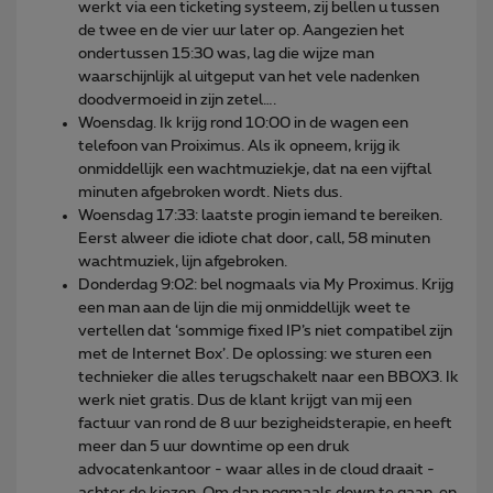
werkt via een ticketing systeem, zij bellen u tussen
de twee en de vier uur later op. Aangezien het
ondertussen 15:30 was, lag die wijze man
waarschijnlijk al uitgeput van het vele nadenken
doodvermoeid in zijn zetel….
Woensdag. Ik krijg rond 10:00 in de wagen een
telefoon van Proiximus. Als ik opneem, krijg ik
onmiddellijk een wachtmuziekje, dat na een vijftal
minuten afgebroken wordt. Niets dus.
Woensdag 17:33: laatste progin iemand te bereiken.
Eerst alweer die idiote chat door, call, 58 minuten
wachtmuziek, lijn afgebroken.
Donderdag 9:02: bel nogmaals via My Proximus. Krijg
een man aan de lijn die mij onmiddellijk weet te
vertellen dat ‘sommige fixed IP’s niet compatibel zijn
met de Internet Box’. De oplossing: we sturen een
technieker die alles terugschakelt naar een BBOX3. Ik
werk niet gratis. Dus de klant krijgt van mij een
factuur van rond de 8 uur bezigheidsterapie, en heeft
meer dan 5 uur downtime op een druk
advocatenkantoor - waar alles in de cloud draait -
achter de kiezen. Om dan nogmaals down te gaan, en