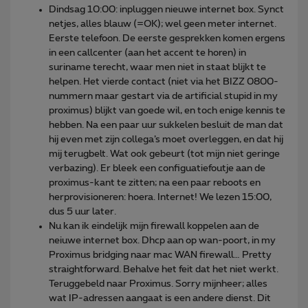
Dindsag 10:00: inpluggen nieuwe internet box. Synct
netjes, alles blauw (=OK); wel geen meter internet.
Eerste telefoon. De eerste gesprekken komen ergens
in een callcenter (aan het accent te horen) in
suriname terecht, waar men niet in staat blijkt te
helpen. Het vierde contact (niet via het BIZZ 0800-
nummern maar gestart via de artificial stupid in my
proximus) blijkt van goede wil, en toch enige kennis te
hebben. Na een paar uur sukkelen besluit de man dat
hij even met zijn collega’s moet overleggen, en dat hij
mij terugbelt. Wat ook gebeurt (tot mijn niet geringe
verbazing). Er bleek een configuatiefoutje aan de
proximus-kant te zitten; na een paar reboots en
herprovisioneren: hoera. Internet! We lezen 15:00,
dus 5 uur later.
Nu kan ik eindelijk mijn firewall koppelen aan de
neiuwe internet box. Dhcp aan op wan-poort, in my
Proximus bridging naar mac WAN firewall… Pretty
straightforward. Behalve het feit dat het niet werkt.
Teruggebeld naar Proximus. Sorry mijnheer; alles
wat IP-adressen aangaat is een andere dienst. Dit