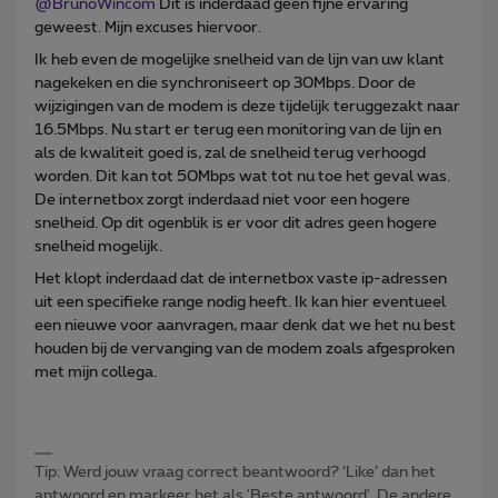
@BrunoWincom
Dit is inderdaad geen fijne ervaring
geweest. Mijn excuses hiervoor.
Ik heb even de mogelijke snelheid van de lijn van uw klant
nagekeken en die synchroniseert op 30Mbps. Door de
wijzigingen van de modem is deze tijdelijk teruggezakt naar
16.5Mbps. Nu start er terug een monitoring van de lijn en
als de kwaliteit goed is, zal de snelheid terug verhoogd
worden. Dit kan tot 50Mbps wat tot nu toe het geval was.
De internetbox zorgt inderdaad niet voor een hogere
snelheid. Op dit ogenblik is er voor dit adres geen hogere
snelheid mogelijk.
Het klopt inderdaad dat de internetbox vaste ip-adressen
uit een specifieke range nodig heeft. Ik kan hier eventueel
een nieuwe voor aanvragen, maar denk dat we het nu best
houden bij de vervanging van de modem zoals afgesproken
met mijn collega.
Tip: Werd jouw vraag correct beantwoord? ‘Like’ dan het
antwoord en markeer het als 'Beste antwoord'. De andere