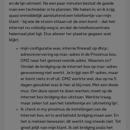
en de lijn uitmeet. Na een paar minuten besluit de goede
man een technieker in te plannen. We haken in, en ik krijg
quasi onmiddellijk aansluitend een telefoontje van mijn
klant - bij wie de stoom stilaan uit de oren komt - dat het
internet nu volledig weg is, en dat de telefooncentrale
helemaal plat ligt. Dus alweer ter plaatse gegaan; wat
blijkt:
mijn configuratie was: interne firewall op dhcp:;
adresreververing op mac-adres in de Proximus box,
DMZ naar het gereserveerde adres. Waarom zo?
Omdat de bridging op de internet box op mac-adres
gewoonweg niet werkt. Je krijgt een IP-adres, maar
er komt niets in of uit. DMZ werkte wel, dus op na 5
dagen gesukkel was ik hier al blij mee. Met een dooie
mus. Om deze opzet te doen werken, moet op de
internet box bridging dus uitstaan. Werkte traag,
maar zeker tot aan het telefoontje en ‘uitmeting lijn’.
Ik check in my proximus de instellingen van de
internet box, en lo and behold: bridging staan aan. En
het is meteen bewezen: dit werkt nog steeds niet. Tot
groot jolijt van mijn klant. Ik zet bridging zoals het