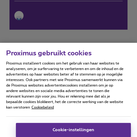
Proximus gebruikt cookies
Proximus installeert cookies om het gebruik van haar websites te
Forumvoorwaarden
Accessibility statement
analyseren, om je surfervaring te verbeteren en om de inhoud en de
advertenties op haar websites beter af te stemmen op je mogelijke
interesses. Ook partners met wie Proximus samenwerkt kunnen via
de Proximus websites advertentiecookies installeren om je op
andere websites en sociale media advertenties te tonen die
relevant kunnen zijn voor jou. Hou er rekening mee dat als je
Alle rechten voorbehouden. ©
2026
Proximus
bepaalde cookies blokkeert, het de correcte werking van de website
kan verstoren
Cookiebeleid
Algemene voorwaarden, consumenteninfo
Prijslijst en tarieven
Toegankelijkheid
Privacy
Cookiebeleid
Cookie manager
Bedrijfsgegevens
Deze website is gecreëerd en wordt beheerd conform het
Cookie-instellingen
Belgisch recht.