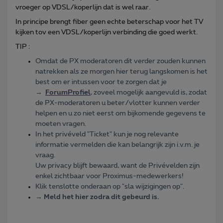
vroeger op VDSL/koperlijn dat is wel raar.
In principe brengt fiber geen echte beterschap voor het TV
kijken tov een VDSL/koperlijn verbinding die goed werkt.
TIP :
Omdat de PX moderatoren dit verder zouden kunnen
natrekken als ze morgen hier terug langskomen is het
best om er intussen voor te zorgen dat je
→
ForumProfiel
, zoveel mogelijk aangevuld is, zodat
de PX-moderatoren u beter/vlotter kunnen verder
helpen en u zo niet eerst om bijkomende gegevens te
moeten vragen.
In het privéveld "Ticket" kun je nog relevante
informatie vermelden die kan belangrijk zijn i.v.m. je
vraag.
Uw privacy blijft bewaard, want de Privévelden zijn
enkel zichtbaar voor Proximus-medewerkers!
Klik tenslotte onderaan op "sla wijzigingen op".
→
Meld het hier zodra dit gebeurd is.