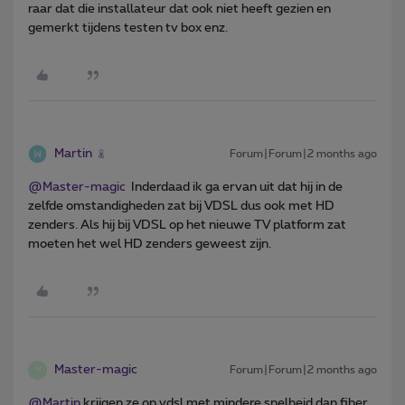
raar dat die installateur dat ook niet heeft gezien en
gemerkt tijdens testen tv box enz.
Martin
Forum|Forum|2 months ago
@Master-magic
Inderdaad ik ga ervan uit dat hij in de
zelfde omstandigheden zat bij VDSL dus ook met HD
zenders. Als hij bij VDSL op het nieuwe TV platform zat
moeten het wel HD zenders geweest zijn.
Master-magic
Forum|Forum|2 months ago
M
@Martin
krijgen ze op vdsl met mindere snelheid dan fiber