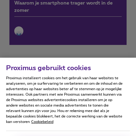
Waarom je smartphone trager wordt in de
zomer
Proximus gebruikt cookies
Proximus installeert cookies om het gebruik van haar websites te
Forumvoorwaarden
Accessibility statement
analyseren, om je surfervaring te verbeteren en om de inhoud en de
advertenties op haar websites beter af te stemmen op je mogelijke
interesses. Ook partners met wie Proximus samenwerkt kunnen via
de Proximus websites advertentiecookies installeren om je op
andere websites en sociale media advertenties te tonen die
relevant kunnen zijn voor jou. Hou er rekening mee dat als je
Alle rechten voorbehouden. ©
2026
Proximus
bepaalde cookies blokkeert, het de correcte werking van de website
kan verstoren
Cookiebeleid
Algemene voorwaarden, consumenteninfo
Prijslijst en tarieven
Toegankelijkheid
Privacy
Cookiebeleid
Cookie manager
Bedrijfsgegevens