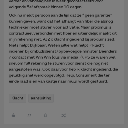
verder en vandaag ben ik weer gecontacteerd voor
volgende 5e! afspraak binnen 10 dagen
Ook nu meldt persoon aan de lijn dat ze “ geen garantie”
kunnen geven, want dat het afhangt van fiber die alsnog
technieker moet sturen voor activatie. Maar proximus is
contractueel verbonden met fiber en uiteindelijk maakt dit
mijn rekening niet. Al 2 x klacht ingediend bij proxiums zelf.
Niets helpt blijkbaar. Weten jullie wat helpt ? klacht
indienen bij ombudsdienst/bij bevoegde minister Beenders
? contact met Win Win (dus via media ?). PS ze waren wel
snel om full rekening te sturen voor dienst die nog niet
aangesloten was. Ook daarvoor heb ik klacht ingediend, die
gelukkig snel werd opgevolgd. Help. Consument die ten
einde raad is en van kastje naar muur wordt gestuurd.
Klacht
aansluiting