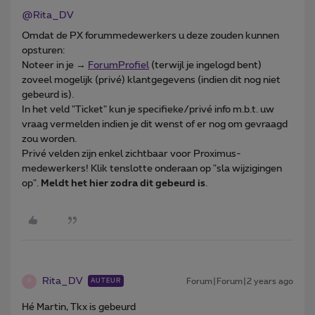
@Rita_DV
Omdat de PX forummedewerkers u deze zouden kunnen
opsturen:
Noteer in je →
ForumProfiel
(terwijl je ingelogd bent)
zoveel mogelijk (privé) klantgegevens (indien dit nog niet
gebeurd is).
In het veld "Ticket" kun je specifieke/privé info m.b.t. uw
vraag vermelden indien je dit wenst of er nog om gevraagd
zou worden.
Privé velden zijn enkel zichtbaar voor Proximus-
medewerkers! Klik tenslotte onderaan op "sla wijzigingen
op".
Meldt het hier zodra dit gebeurd is
.
Rita_DV
Forum|Forum|2 years ago
AUTEUR
R
Hé Martin, Tkx is gebeurd