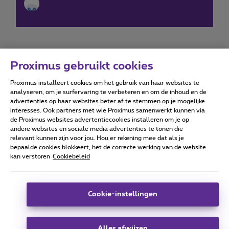
Proximus gebruikt cookies
Proximus installeert cookies om het gebruik van haar websites te
Forumvoorwaarden
Accessibility statement
analyseren, om je surfervaring te verbeteren en om de inhoud en de
advertenties op haar websites beter af te stemmen op je mogelijke
interesses. Ook partners met wie Proximus samenwerkt kunnen via
de Proximus websites advertentiecookies installeren om je op
andere websites en sociale media advertenties te tonen die
relevant kunnen zijn voor jou. Hou er rekening mee dat als je
Alle rechten voorbehouden. ©
2026
Proximus
bepaalde cookies blokkeert, het de correcte werking van de website
kan verstoren
Cookiebeleid
Algemene voorwaarden, consumenteninfo
Prijslijst en tarieven
Toegankelijkheid
Privacy
Cookiebeleid
Cookie manager
Bedrijfsgegevens
Deze website is gecreëerd en wordt beheerd conform het
Cookie-instellingen
Belgisch recht.
Koning Albert II-laan 27 - B-1030 Brussel.
Alles afwijzen