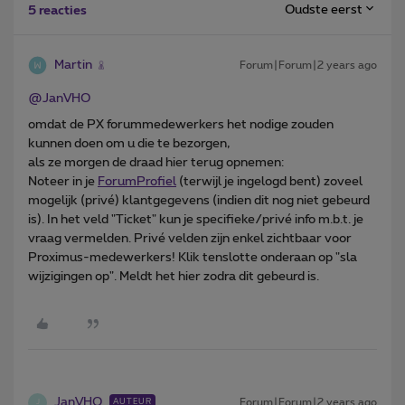
Oudste eerst
5 reacties
Martin
Forum|Forum|2 years ago
@JanVHO
omdat de PX forummedewerkers het nodige zouden
kunnen doen om u die te bezorgen,
als ze morgen de draad hier terug opnemen:
Noteer in je
ForumProfiel
(terwijl je ingelogd bent) zoveel
mogelijk (privé) klantgegevens (indien dit nog niet gebeurd
is). In het veld "Ticket" kun je specifieke/privé info m.b.t. je
vraag vermelden. Privé velden zijn enkel zichtbaar voor
Proximus-medewerkers! Klik tenslotte onderaan op "sla
wijzigingen op". Meldt het hier zodra dit gebeurd is.
JanVHO
Forum|Forum|2 years ago
AUTEUR
J