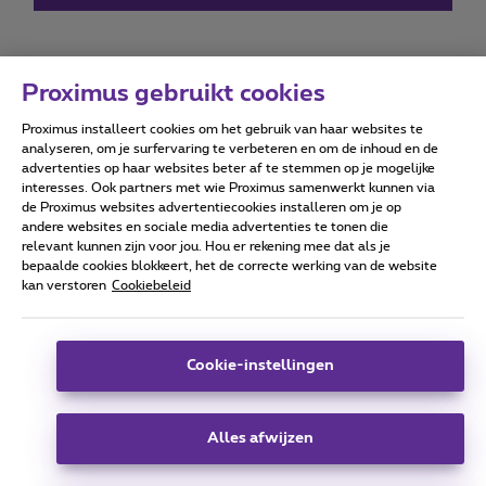
Proximus gebruikt cookies
Proximus installeert cookies om het gebruik van haar websites te
Forumvoorwaarden
Accessibility statement
analyseren, om je surfervaring te verbeteren en om de inhoud en de
advertenties op haar websites beter af te stemmen op je mogelijke
interesses. Ook partners met wie Proximus samenwerkt kunnen via
de Proximus websites advertentiecookies installeren om je op
andere websites en sociale media advertenties te tonen die
relevant kunnen zijn voor jou. Hou er rekening mee dat als je
Alle rechten voorbehouden. ©
2026
Proximus
bepaalde cookies blokkeert, het de correcte werking van de website
kan verstoren
Cookiebeleid
Algemene voorwaarden, consumenteninfo
Prijslijst en tarieven
Toegankelijkheid
Privacy
Cookiebeleid
Cookie manager
Bedrijfsgegevens
Deze website is gecreëerd en wordt beheerd conform het
Cookie-instellingen
Belgisch recht.
Koning Albert II-laan 27 - B-1030 Brussel.
Alles afwijzen